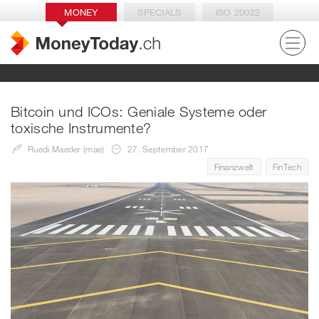
MONEY
SPECIALS
ISO 20022
Bitcoin und ICOs: Geniale Systeme oder
toxische Instrumente?
Ruedi Maeder (mae)
27. September 2017
Finanzwelt
FinTech