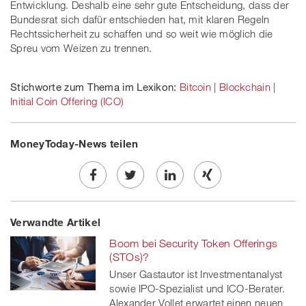
Entwicklung. Deshalb eine sehr gute Entscheidung, dass der
Bundesrat sich dafür entschieden hat, mit klaren Regeln
Rechtssicherheit zu schaffen und so weit wie möglich die
Spreu vom Weizen zu trennen.
Stichworte zum Thema im Lexikon:
Bitcoin
|
Blockchain
|
Initial Coin Offering (ICO)
MoneyToday-News teilen
Share
Twe
Share
Share
Verwandte Artikel
on
et
on
on
Boom bei Security Token Offerings
Facebook
on
linkedin
Xing
(STOs)?
Unser Gastautor ist Investmentanalyst
twitt
sowie IPO-Spezialist und ICO-Berater.
Alexander Vollet erwartet einen neuen
er