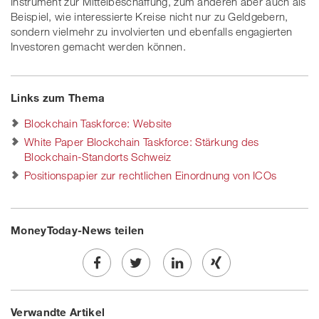
Instrument zur Mittelbeschaffung, zum anderen aber auch als
Beispiel, wie interessierte Kreise nicht nur zu Geldgebern,
sondern vielmehr zu involvierten und ebenfalls engagierten
Investoren gemacht werden können.
Links zum Thema
Blockchain Taskforce: Website
White Paper Blockchain Taskforce: Stärkung des
Blockchain-Standorts Schweiz
Positionspapier zur rechtlichen Einordnung von ICOs
MoneyToday-News teilen
Share
Twe
Share
Share
Verwandte Artikel
on
et
on
on