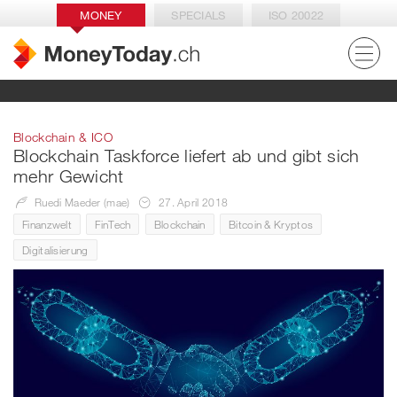
MONEY
SPECIALS
ISO 20022
Blockchain & ICO
Blockchain Taskforce liefert ab und gibt sich
mehr Gewicht
Ruedi Maeder (mae)
27. April 2018
Finanzwelt
FinTech
Blockchain
Bitcoin & Kryptos
Digitalisierung