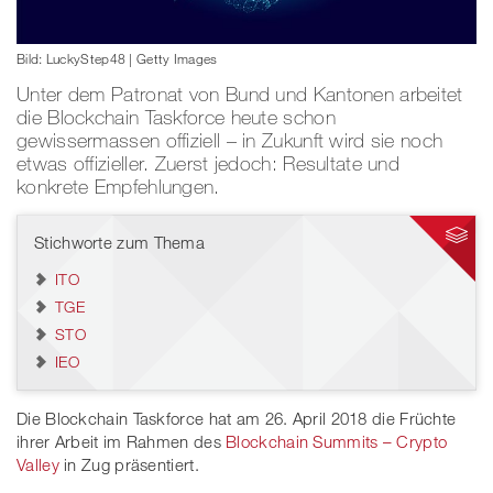
Bild: LuckyStep48 | Getty Images
Unter dem Patronat von Bund und Kantonen arbeitet
die Blockchain Taskforce heute schon
gewissermassen offiziell – in Zukunft wird sie noch
etwas offizieller. Zuerst jedoch: Resultate und
konkrete Empfehlungen.
Stichworte zum Thema
ITO
TGE
STO
IEO
Die Blockchain Taskforce hat am 26. April 2018 die Früchte
ihrer Arbeit im Rahmen des
Blockchain Summits – Crypto
Valley
in Zug präsentiert.