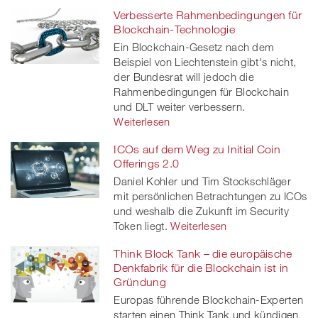
Verbesserte Rahmenbedingungen für
Facebook
on
linkedin
Xing
Blockchain-Technologie
Ein Blockchain-Gesetz nach dem
twitt
Beispiel von Liechtenstein gibt's nicht,
der Bundesrat will jedoch die
er
Rahmenbedingungen für Blockchain
und DLT weiter verbessern.
Weiterlesen
ICOs auf dem Weg zu Initial Coin
Offerings 2.0
Daniel Kohler und Tim Stockschläger
mit persönlichen Betrachtungen zu ICOs
und weshalb die Zukunft im Security
Token liegt.
Weiterlesen
Think Block Tank – die europäische
Denkfabrik für die Blockchain ist in
Gründung
Europas führende Blockchain-Experten
starten einen Think Tank und kündigen