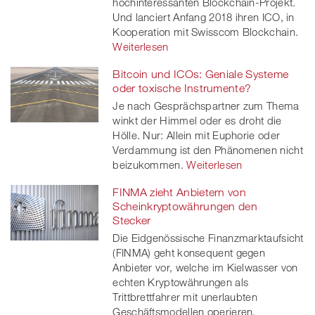
hochinteressanten Blockchain-Projekt.
Und lanciert Anfang 2018 ihren ICO, in
Kooperation mit Swisscom Blockchain.
Weiterlesen
Bitcoin und ICOs: Geniale Systeme
oder toxische Instrumente?
Je nach Gesprächspartner zum Thema
winkt der Himmel oder es droht die
Hölle. Nur: Allein mit Euphorie oder
Verdammung ist den Phänomenen nicht
beizukommen.
Weiterlesen
FINMA zieht Anbietern von
Scheinkryptowährungen den
Stecker
Die Eidgenössische Finanzmarktaufsicht
(FINMA) geht konsequent gegen
Anbieter vor, welche im Kielwasser von
echten Kryptowährungen als
Trittbrettfahrer mit unerlaubten
Geschäftsmodellen operieren.