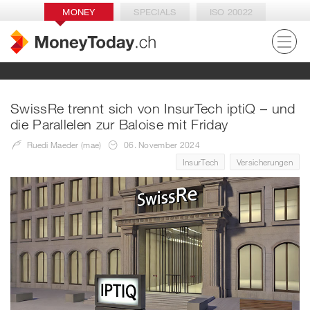
MONEY
SPECIALS
ISO 20022
SwissRe trennt sich von InsurTech iptiQ – und
die Parallelen zur Baloise mit Friday
Ruedi Maeder (mae)
06. November 2024
InsurTech
Versicherungen