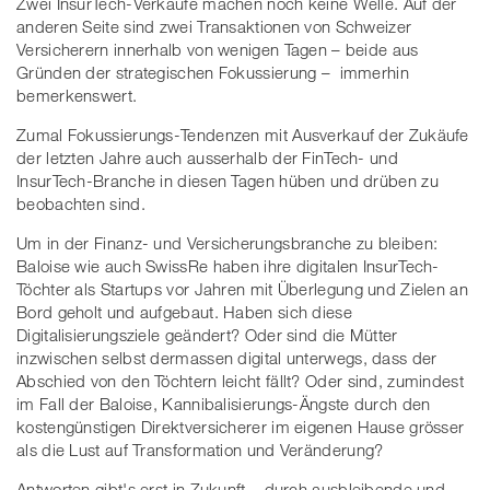
Zwei InsurTech-Verkäufe machen noch keine Welle. Auf der
anderen Seite sind zwei Transaktionen von Schweizer
Versicherern innerhalb von wenigen Tagen – beide aus
Gründen der strategischen Fokussierung – immerhin
bemerkenswert.
Zumal Fokussierungs-Tendenzen mit Ausverkauf der Zukäufe
der letzten Jahre auch ausserhalb der FinTech- und
InsurTech-Branche in diesen Tagen hüben und drüben zu
beobachten sind.
Um in der Finanz- und Versicherungsbranche zu bleiben:
Baloise wie auch SwissRe haben ihre digitalen InsurTech-
Töchter als Startups vor Jahren mit Überlegung und Zielen an
Bord geholt und aufgebaut. Haben sich diese
Digitalisierungsziele geändert? Oder sind die Mütter
inzwischen selbst dermassen digital unterwegs, dass der
Abschied von den Töchtern leicht fällt? Oder sind, zumindest
im Fall der Baloise, Kannibalisierungs-Ängste durch den
kostengünstigen Direktversicherer im eigenen Hause grösser
als die Lust auf Transformation und Veränderung?
Antworten gibt's erst in Zukunft – durch ausbleibende und