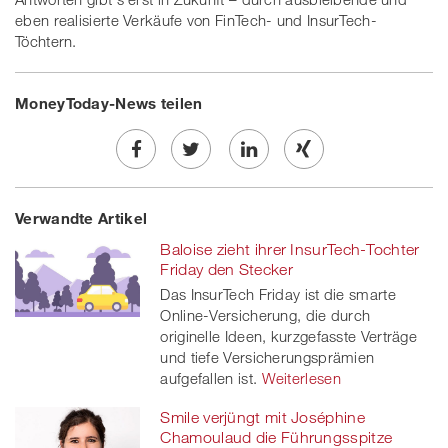
eben realisierte Verkäufe von FinTech- und InsurTech-
Töchtern.
MoneyToday-News teilen
Share
Twe
Share
Share
Verwandte Artikel
on
et
on
on
Baloise zieht ihrer InsurTech-Tochter
Facebook
on
linkedin
Xing
Friday den Stecker
Das InsurTech Friday ist die smarte
twitt
Online-Versicherung, die durch
originelle Ideen, kurzgefasste Verträge
er
und tiefe Versicherungsprämien
aufgefallen ist.
Weiterlesen
Smile verjüngt mit Joséphine
Chamoulaud die Führungsspitze