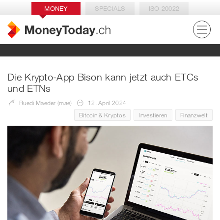
MONEY
SPECIALS
ISO 20022
Die Krypto-App Bison kann jetzt auch ETCs
und ETNs
Ruedi Maeder (mae)
12. April 2024
Bitcoin & Kryptos
Investieren
Finanzwelt