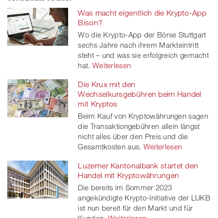
on
et
on
on
Was macht eigentlich die Krypto-App
Facebook
on
linkedin
Xing
Bison?
Wo die Krypto-App der Börse Stuttgart
twitt
sechs Jahre nach ihrem Markteintritt
steht – und was sie erfolgreich gemacht
er
hat.
Weiterlesen
Die Krux mit den
Wechselkursgebühren beim Handel
mit Kryptos
Beim Kauf von Kryptowährungen sagen
die Transaktiongebühren allein längst
nicht alles über den Preis und die
Gesamtkosten aus.
Weiterlesen
Luzerner Kantonalbank startet den
Handel mit Kryptowährungen
Die bereits im Sommer 2023
angekündigte Krypto-Initiative der LUKB
ist nun bereit für den Markt und für
Kunden.
Weiterlesen