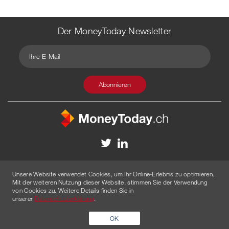
Der MoneyToday Newsletter
Kontakt
Redaktion
Impressum
Datenschutzerklärung
Unsere Website verwendet Cookies, um Ihr Online-Erlebnis zu optimieren.
Disclaimer
Werbung
Mit der weiteren Nutzung dieser Website, stimmen Sie der Verwendung
von Cookies zu. Weitere Details finden Sie in
© 2026 Created by
AGENTUR AM WASSER
unserer
Datenschutzerklärung
.
OK