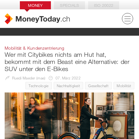
MONEY
SPECIALS
ISO 20022
Mobilität & Kundenzentrierung
Wer mit Citybikes nichts am Hut hat,
bekommt mit dem Beast eine Alternative: der
SUV unter den E-Bikes
Ruedi Maeder (mae)
07. März 2022
Technologie
Nachhaltigkeit
Gesellschaft
Mobilität