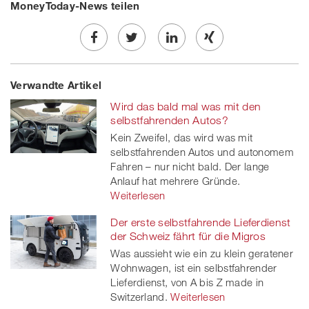
MoneyToday-News teilen
Share
Twe
Share
Share
Verwandte Artikel
on
et
on
on
Wird das bald mal was mit den
Facebook
on
linkedin
Xing
selbstfahrenden Autos?
Kein Zweifel, das wird was mit
twitt
selbstfahrenden Autos und autonomem
Fahren – nur nicht bald. Der lange
er
Anlauf hat mehrere Gründe.
Weiterlesen
Der erste selbstfahrende Lieferdienst
der Schweiz fährt für die Migros
Was aussieht wie ein zu klein geratener
Wohnwagen, ist ein selbstfahrender
Lieferdienst, von A bis Z made in
Switzerland.
Weiterlesen