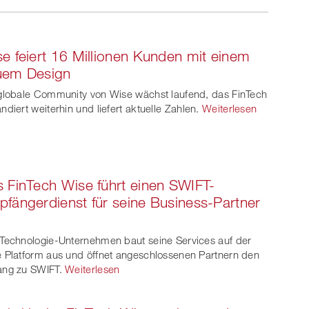
Twe
Share
Share
et
on
on
e feiert 16 Millionen Kunden mit einem
ook
on
linkedin
Xing
uem Design
witt
globale Community von Wise wächst laufend, das FinTech
ndiert weiterhin und liefert aktuelle Zahlen.
Weiterlesen
er
 FinTech Wise führt einen SWIFT-
fängerdienst für seine Business-Partner
Technologie-Unternehmen baut seine Services auf der
 Platform aus und öffnet angeschlossenen Partnern den
ng zu SWIFT.
Weiterlesen