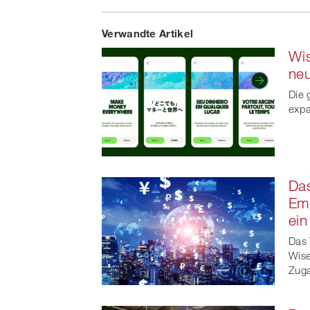
Share
Verwandte Artikel
on
Wis
Faceb
ne
t
Die 
expa
Das
Emp
ein
Das 
Wise
Zuga