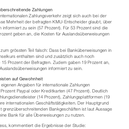
überschreitende Zahlungen
nternationalen Zahlungsverkehr zeigt sich auch bei der
sse Mehrheit der befragten KMU-Entscheider glaubt, über
nformiert zu sein (57 Prozent). Für 53 Prozent sind die
rozent geben an, die Kosten für Auslandsüberweisungen
.
 zum grössten Teil falsch: Dass bei Banküberweisungen in
lkurs enthalten sind und zusätzlich auch noch
e 15 Prozent der Befragten. Zudem gaben 19 Prozent an,
Auslandsüberweisungen informiert zu sein.
eisten auf Gewohnheit
eigenen Angaben für internationale Zahlungen
Prozent Paypal oder Kreditkarten (47 Prozent). Deutlich
lungsdienstleister (14 Prozent), Zahlungsplattformen (19
hre internationalen Geschäftstätigkeiten. Der Hauptgrund
mit grenzüberschreitenden Bankgeschäften ist laut Aussage
 eine Bank für alle Überweisungen zu nutzen.
ness, kommentiert die Ergebnisse der Studie: