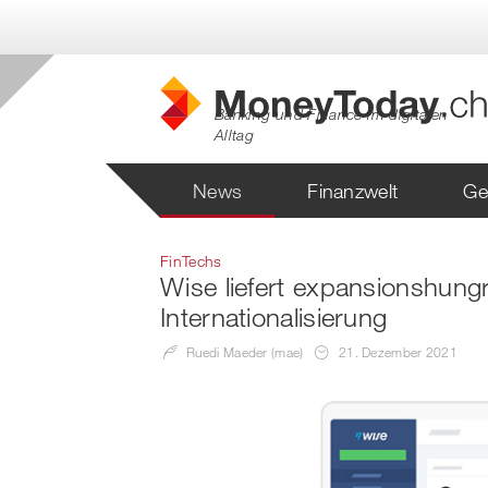
Banking und Finance im digitalen
Alltag
News
Finanzwelt
Ge
FinTechs
Wise liefert expansionshungr
Internationalisierung
Ruedi Maeder (mae)
21. Dezember 2021