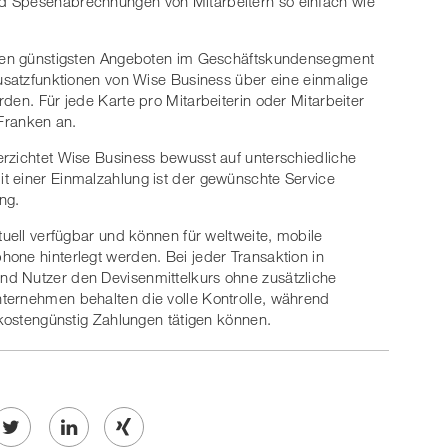
d Spesenabrechnungen von Mitarbeitern so einfach wie
u den günstigsten Angeboten im Geschäftskundensegment
Zusatzfunktionen von Wise Business über eine einmalige
den. Für jede Karte pro Mitarbeiterin oder Mitarbeiter
 Franken an.
rzichtet Wise Business bewusst auf unterschiedliche
t einer Einmalzahlung ist der gewünschte Service
ng.
tuell verfügbar und können für weltweite, mobile
one hinterlegt werden. Bei jeder Transaktion in
d Nutzer den Devisenmittelkurs ohne zusätzliche
ternehmen behalten die volle Kontrolle, während
 kostengünstig Zahlungen tätigen können.