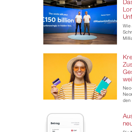
Das
Lon
Unf
Wie 
Schr
Mill
Kre
Zus
Ges
wei
Neo-
Neon
den 
Au
neu