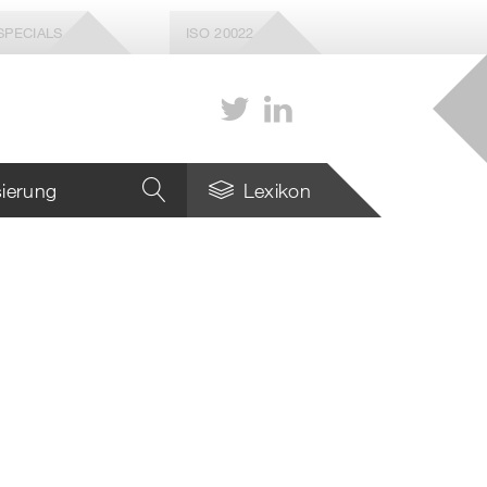
SPECIALS
ISO 20022
isierung
Lexikon