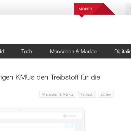
MONEY
ld
Tech
Menschen & Märkte
Digital
igen KMUs den Treibstoff für die
Menschen & Märkte
FinTech
Zahlen