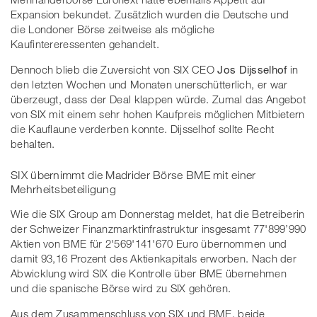
Expansion bekundet. Zusätzlich wurden die Deutsche und
die Londoner Börse zeitweise als mögliche
Kaufintereressenten gehandelt.
Dennoch blieb die Zuversicht von SIX CEO
Jos Dijsselhof
in
den letzten Wochen und Monaten unerschütterlich, er war
überzeugt, dass der Deal klappen würde. Zumal das Angebot
von SIX mit einem sehr hohen Kaufpreis möglichen Mitbietern
die Kauflaune verderben konnte. Dijsselhof sollte Recht
behalten.
SIX übernimmt die Madrider Börse BME mit einer
Mehrheitsbeteiligung
Wie die SIX Group am Donnerstag meldet, hat die Betreiberin
der Schweizer Finanzmarktinfrastruktur insgesamt 77'899’990
Aktien von BME für 2'569'141'670 Euro übernommen und
damit 93,16 Prozent des Aktienkapitals erworben. Nach der
Abwicklung wird SIX die Kontrolle über BME übernehmen
und die spanische Börse wird zu SIX gehören.
Aus dem Zusammenschluss von SIX und BME, beide