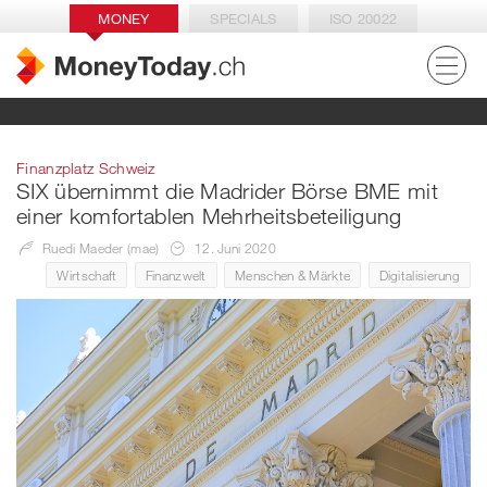
MONEY
SPECIALS
ISO 20022
Finanzplatz Schweiz
SIX übernimmt die Madrider Börse BME mit
einer komfortablen Mehrheitsbeteiligung
Ruedi Maeder (mae)
12. Juni 2020
Wirtschaft
Finanzwelt
Menschen & Märkte
Digitalisierung