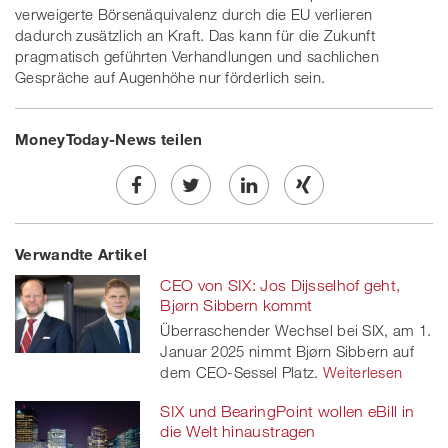
verweigerte Börsenäquivalenz durch die EU verlieren
dadurch zusätzlich an Kraft. Das kann für die Zukunft
pragmatisch geführten Verhandlungen und sachlichen
Gespräche auf Augenhöhe nur förderlich sein.
MoneyToday-News teilen
Share
Twe
Share
Share
Verwandte Artikel
on
et
on
on
CEO von SIX: Jos Dijsselhof geht,
Facebook
on
linkedin
Xing
Bjørn Sibbern kommt
Überraschender Wechsel bei SIX, am 1.
twitt
Januar 2025 nimmt Bjørn Sibbern auf
dem CEO-Sessel Platz.
er
Weiterlesen
SIX und BearingPoint wollen eBill in
die Welt hinaustragen