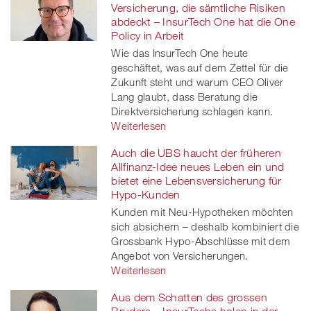
Facebook
on
linkedin
Xing
Versicherung, die sämtliche Risiken
abdeckt – InsurTech One hat die One
twitt
Policy in Arbeit
Wie das InsurTech One heute
er
geschäftet, was auf dem Zettel für die
Zukunft steht und warum CEO Oliver
Lang glaubt, dass Beratung die
Direktversicherung schlagen kann.
Weiterlesen
Auch die UBS haucht der früheren
Allfinanz-Idee neues Leben ein und
bietet eine Lebensversicherung für
Hypo-Kunden
Kunden mit Neu-Hypotheken möchten
sich absichern – deshalb kombiniert die
Grossbank Hypo-Abschlüsse mit dem
Angebot von Versicherungen.
Weiterlesen
Aus dem Schatten des grossen
Bruders – InsurTechs holen in der