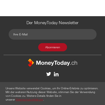
Der MoneyToday Newsletter
Kontakt
Redaktion
Impressum
Datenschutzerklärung
Unsere Website verwendet Cookies, um Ihr Online-Erlebnis zu optimieren.
Disclaimer
Werbung
Mit der weiteren Nutzung dieser Website, stimmen Sie der Verwendung
von Cookies zu. Weitere Details finden Sie in
© 2026 Created by
AGENTUR AM WASSER
unserer
Datenschutzerklärung
.