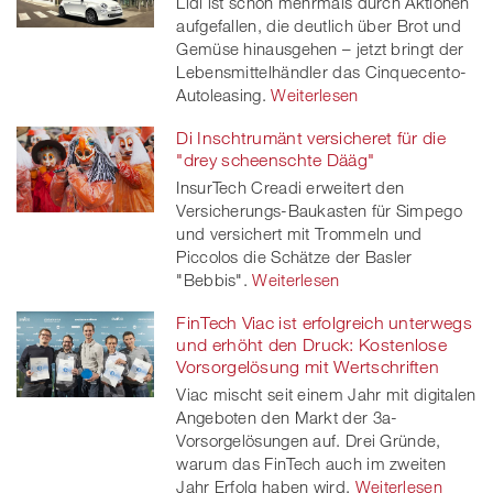
Lidl ist schon mehrmals durch Aktionen
aufgefallen, die deutlich über Brot und
Gemüse hinausgehen – jetzt bringt der
Lebensmittelhändler das Cinquecento-
Autoleasing.
Weiterlesen
Di Inschtrumänt versicheret für die
"drey scheenschte Dääg"
InsurTech Creadi erweitert den
Versicherungs-Baukasten für Simpego
und versichert mit Trommeln und
Piccolos die Schätze der Basler
"Bebbis".
Weiterlesen
FinTech Viac ist erfolgreich unterwegs
und erhöht den Druck: Kostenlose
Vorsorgelösung mit Wertschriften
Viac mischt seit einem Jahr mit digitalen
Angeboten den Markt der 3a-
Vorsorgelösungen auf. Drei Gründe,
warum das FinTech auch im zweiten
Jahr Erfolg haben wird.
Weiterlesen