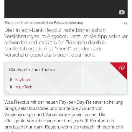
Bild: Frank Peters | Getty Images
Revolut mit der automatischen Reiseversicherung
1
/
2
Die FinTech-Bank Revolut hatte bisher schon
Versicherungen im Angebot. Jetzt ist die App schlauer
geworden und macht's für Reisende deutlich
komfortabler: die App "merkt", ob der User
Versicherungsschutz braucht oder nicht.
Stichworte zum Thema
PayTech
InsurTech
Was Revolut mit der neuen Pay-per-Day-Reiseversicherung
bringt, setzt Masstäbe und dürfte die Zukunft von
Versicherungen und Versicherern beeinflussen. Die
intelligente Versicherung denkt mit, schafft Komfort und
produziert nur dann Kosten, wenn sie tatsächlich gebraucht