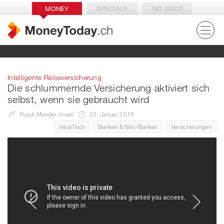
MONEY
SPECIALS
ISO 20022
Intelligente Reiseversicherung
Die schlummernde Versicherung aktiviert sich
selbst, wenn sie gebraucht wird
Ruedi Maeder (mae)
23. Januar 2018
InsurTech
Banken & Neo-Banken
Versicherungen