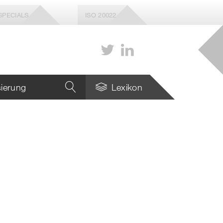
SPECIALS
ISO 20022
isierung
Lexikon