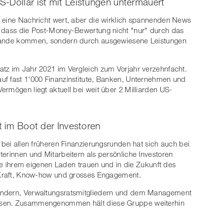
-Dollar ist mit Leistungen untermauert
t eine Nachricht wert, aber die wirklich spannenden News
, dass die Post-Money-Bewertung nicht "nur" durch das
stande kommen, sondern durch ausgewiesene Leistungen
atz im Jahr 2021 im Vergleich zum Vorjahr verzehnfacht.
uf fast 1'000 Finanzinstitute, Banken, Unternehmen und
ermögen liegt aktuell bei weit über 2 Milliarden US-
t im Boot der Investoren
 bei allen früheren Finanzierungsrunden hat sich auch bei
terinnen und Mitarbeitern als persönliche Investoren
eute ihrem eigenen Laden trauen und in die Zukunft des
h Kraft, Know-how und grosses Engagement.
ündern, Verwaltungsratsmitgliedern und dem Management
ssen. Zusammengenommen hält diese Gruppe weiterhin