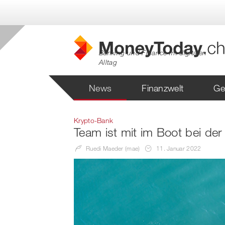
Banking und Finance im digitalen
Alltag
News
Finanzwelt
Ge
Krypto-Bank
Team ist mit im Boot bei d
Ruedi Maeder (mae)
11. Januar 2022