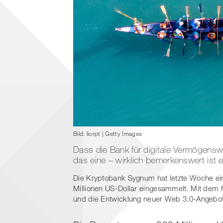
Bild: liorpt | Getty Images
Dass die Bank für digitale Vermögenswe
das eine – wirklich bemerkenswert ist 
Die Kryptobank Sygnum hat letzte Woche ei
Millionen US-Dollar eingesammelt. Mit dem f
und die Entwicklung neuer Web 3.0-Angebot