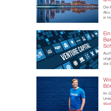
Die 
Abu 
in H
Ein
Ban
Sch
Auch
unge
die 
Wis
Bör
Im G
Unte
Weit