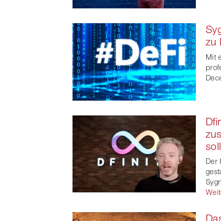
Sy
zu 
Mit 
prof
Dece
Dfi
zus
sol
Der 
gest
Sygn
Weit
Da