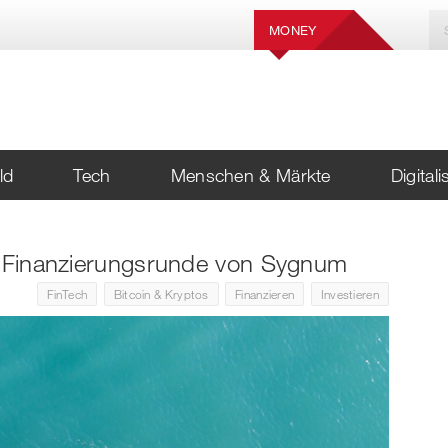
MONEY
ld
Tech
Menschen & Märkte
Digital
er Finanzierungsrunde von Sygnum
FinTech
Bitcoin & Kryptos
Finanzieren
Investieren