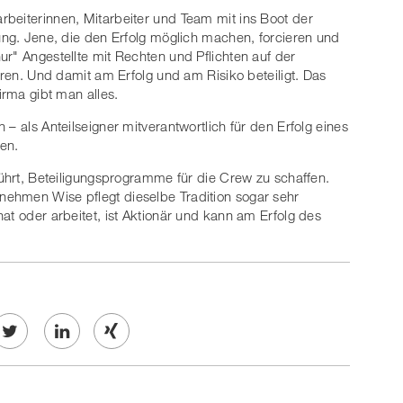
beiterinnen, Mitarbeiter und Team mit ins Boot der
dung. Jene, die den Erfolg möglich machen, forcieren und
ur" Angestellte mit Rechten und Pflichten auf der
toren. Und damit am Erfolg und am Risiko beteiligt. Das
irma gibt man alles.
– als Anteilseigner mitverantwortlich für den Erfolg eines
en.
führt, Beteiligungsprogramme für die Crew zu schaffen.
ehmen Wise pflegt dieselbe Tradition sogar sehr
at oder arbeitet, ist Aktionär und kann am Erfolg des
Twe
Share
Share
et
on
on