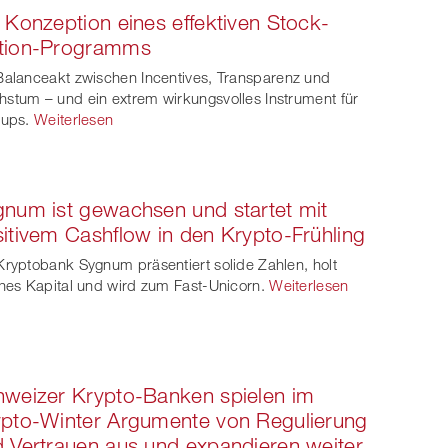
 Konzeption eines effektiven Stock-
ook
on
linkedin
Xing
tion-Programms
witt
Balanceakt zwischen Incentives, Transparenz und
stum – und ein extrem wirkungsvolles Instrument für
er
tups.
Weiterlesen
num ist gewachsen und startet mit
itivem Cashflow in den Krypto-Frühling
Kryptobank Sygnum präsentiert solide Zahlen, holt
ches Kapital und wird zum Fast-Unicorn.
Weiterlesen
weizer Krypto-Banken spielen im
pto-Winter Argumente von Regulierung
 Vertrauen aus und expandieren weiter