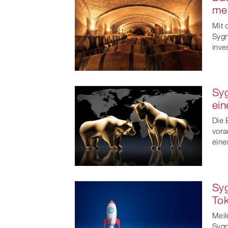
meh
Mit 
Sygn
inve
Syg
ein
Die 
vora
eine
Syg
To
Meil
Sygn