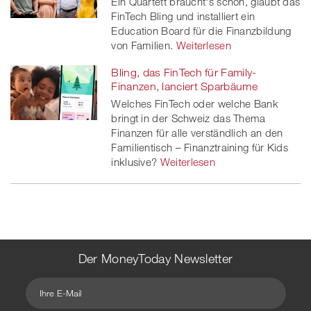
Ein Quartett braucht's schon, glaubt das
FinTech Bling und installiert ein
Education Board für die Finanzbildung
von Familien.
Weiterlesen
Bling, das FinTech für Family-
Finanzen, lanciert Sparbäume
Welches FinTech oder welche Bank
bringt in der Schweiz das Thema
Finanzen für alle verständlich an den
Familientisch – Finanztraining für Kids
inklusive?
Weiterlesen
Der MoneyToday Newsletter