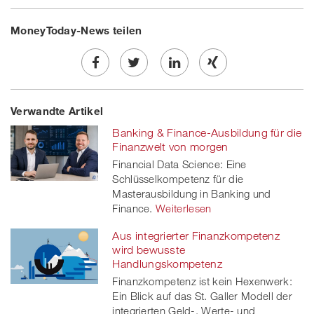
MoneyToday-News teilen
Share
Twe
Share
Share
Verwandte Artikel
on
et
on
on
Banking & Finance-Ausbildung für die
Facebook
on
linkedin
Xing
Finanzwelt von morgen
Financial Data Science: Eine
twitt
Schlüsselkompetenz für die
Masterausbildung in Banking und
er
Finance.
Weiterlesen
Aus integrierter Finanzkompetenz
wird bewusste
Handlungskompetenz
Finanzkompetenz ist kein Hexenwerk:
Ein Blick auf das St. Galler Modell der
integrierten Geld-, Werte- und