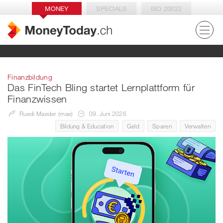
MONEY
SPECIALS
ISO 20022
Finanzbildung
Das FinTech Bling startet Lernplattform für
Finanzwissen
Ruedi Maeder (mae)
09. Juni 2026
Bildung & Education
Geld
Sparen
Verwalten