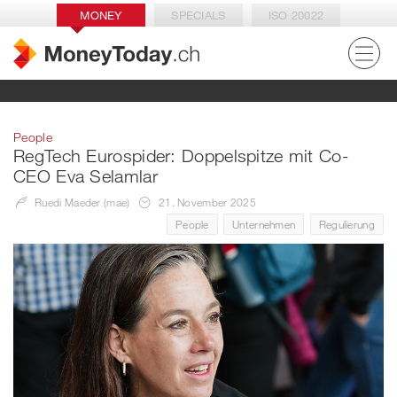
MONEY
SPECIALS
ISO 20022
People
RegTech Eurospider: Doppelspitze mit Co-
CEO Eva Selamlar
Ruedi Maeder (mae)
21. November 2025
People
Unternehmen
Regulierung