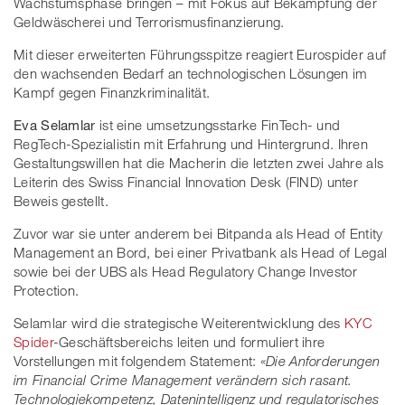
Wachstumsphase bringen – mit Fokus auf Bekämpfung der
Geldwäscherei und Terrorismusfinanzierung.
Mit dieser erweiterten Führungsspitze reagiert Eurospider auf
den wachsenden Bedarf an technologischen Lösungen im
Kampf gegen Finanzkriminalität.
Eva Selamlar
ist eine umsetzungsstarke FinTech- und
RegTech-Spezialistin mit Erfahrung und Hintergrund. Ihren
Gestaltungswillen hat die Macherin die letzten zwei Jahre als
Leiterin des Swiss Financial Innovation Desk (FIND) unter
Beweis gestellt.
Zuvor war sie unter anderem bei Bitpanda als Head of Entity
Management an Bord, bei einer Privatbank als Head of Legal
sowie bei der UBS als Head Regulatory Change Investor
Protection.
Selamlar wird die strategische Weiterentwicklung des
KYC
Spider
-Geschäftsbereichs leiten und formuliert ihre
Vorstellungen mit folgendem Statement:
«Die Anforderungen
im Financial Crime Management verändern sich rasant.
Technologiekompetenz, Datenintelligenz und regulatorisches