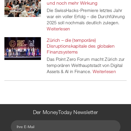
und noch mehr Wirkung
Die SwissHacks-Premiere letztes Jahr
war ein voller Erfolg – die Durchführung
2025 soll nochmals deutlich zulegen.
Weiterlesen
Zürich – die (temporäre)
Disruptionskapitale des globalen
Finanzsystems
Das Point Zero Forum macht Zürich zur
temporären Welthauptstadt von Digital
Assets & AI in Finance.
Weiterlesen
Der MoneyToday Newsletter