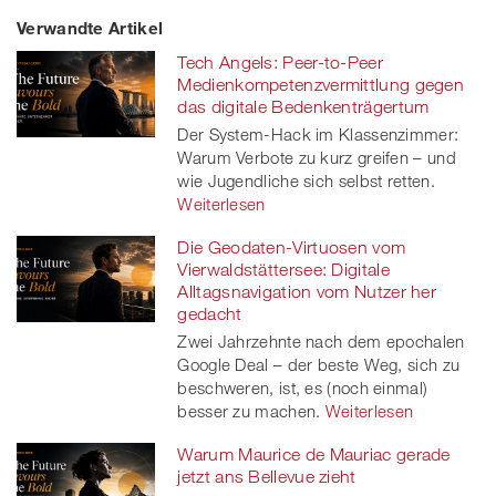
Verwandte Artikel
on
et
on
on
Tech Angels: Peer-to-Peer
Facebook
on
linkedin
Xing
Medienkompetenzvermittlung gegen
das digitale Bedenkenträgertum
twitt
Der System-Hack im Klassenzimmer:
Warum Verbote zu kurz greifen – und
er
wie Jugendliche sich selbst retten.
Weiterlesen
Die Geodaten-Virtuosen vom
Vierwaldstättersee: Digitale
Alltagsnavigation vom Nutzer her
gedacht
Zwei Jahrzehnte nach dem epochalen
Google Deal – der beste Weg, sich zu
beschweren, ist, es (noch einmal)
besser zu machen.
Weiterlesen
Warum Maurice de Mauriac gerade
jetzt ans Bellevue zieht