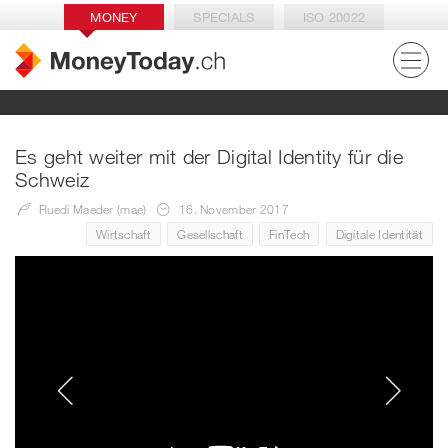
MONEY
SPECIALS
ISO 20022
Es geht weiter mit der Digital Identity für die
Schweiz
Ruedi Maeder (mae)
16. November 2017
Wirtschaft
Gesellschaft
FinTech
Digitale Identität