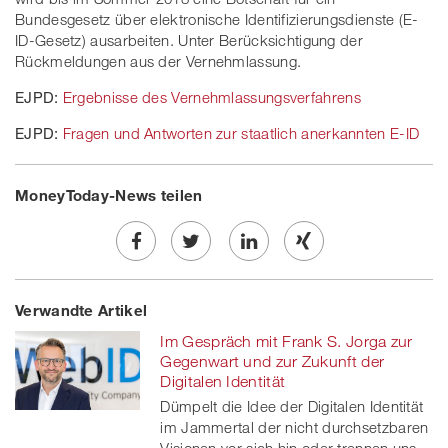
Bundesgesetz über elektronische Identifizierungsdienste (E-
ID-Gesetz) ausarbeiten. Unter Berücksichtigung der
Rückmeldungen aus der Vernehmlassung.
EJPD:
Ergebnisse des Vernehmlassungsverfahrens
EJPD:
Fragen und Antworten zur staatlich anerkannten E-ID
MoneyToday-News teilen
Share
Twe
Share
Share
Verwandte Artikel
on
et
on
on
Im Gespräch mit Frank S. Jorga zur
Facebook
on
linkedin
Xing
Gegenwart und zur Zukunft der
Digitalen Identität
twitt
Dümpelt die Idee der Digitalen Identität
im Jammertal der nicht durchsetzbaren
er