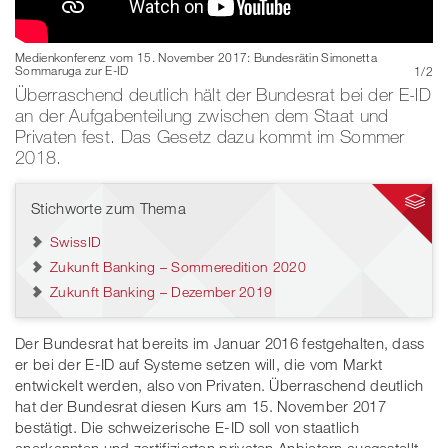
Medienkonferenz vom 15. November 2017: Bundesrätin Simonetta
Sommaruga zur E-ID
1
/
2
Bild: Mike Watson Images | Getty Images
Überraschend deutlich hält der Bundesrat bei der E-ID
an der Aufgabenteilung zwischen dem Staat und
Privaten fest. Das Gesetz dazu kommt im Sommer
2018.
Stichworte zum Thema
SwissID
Zukunft Banking – Sommeredition 2020
Zukunft Banking – Dezember 2019
Der Bundesrat hat bereits im Januar 2016 festgehalten, dass
er bei der E-ID auf Systeme setzen will, die vom Markt
entwickelt werden, also von Privaten. Überraschend deutlich
hat der Bundesrat diesen Kurs am 15. November 2017
bestätigt. Die schweizerische E-ID soll von staatlich