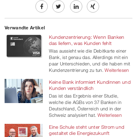
Share
Twe
Share
Share
Verwandte Artikel
on
et
on
on
Kundenzentrierung: Wenn Banken
Facebook
on
linkedin
Xing
das liefern, was Kunden fehlt
Was aussieht wie die Debitkarte einer
twitt
Bank, ist genau das. Allerdings mit ein
paar Unterschieden, und die haben mit
er
Kundenzentrierung zu tun.
Weiterlesen
Keine Bank informiert Kundinnen und
Kunden verständlich
Das ist das Ergebnis einer Studie,
welche die AGBs von 37 Banken in
Deutschland, Österreich und in der
Schweiz analysiert hat.
Weiterlesen
Eine Schule steht unter Strom und
gestaltet die Energiezukunft