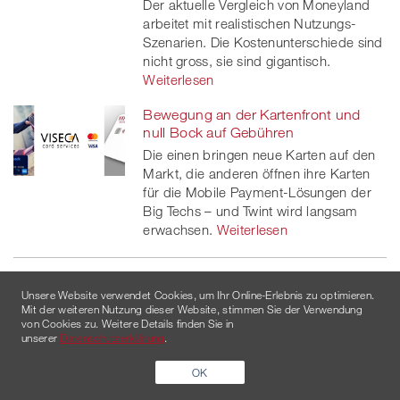
Der aktuelle Vergleich von Moneyland
arbeitet mit realistischen Nutzungs-
Szenarien. Die Kostenunterschiede sind
nicht gross, sie sind gigantisch.
Weiterlesen
Bewegung an der Kartenfront und
null Bock auf Gebühren
Die einen bringen neue Karten auf den
Markt, die anderen öffnen ihre Karten
für die Mobile Payment-Lösungen der
Big Techs – und Twint wird langsam
erwachsen.
Weiterlesen
Unsere Website verwendet Cookies, um Ihr Online-Erlebnis zu optimieren.
Mit der weiteren Nutzung dieser Website, stimmen Sie der Verwendung
von Cookies zu. Weitere Details finden Sie in
unserer
Datenschutzerklärung
.
Der MoneyToday Newsletter
OK