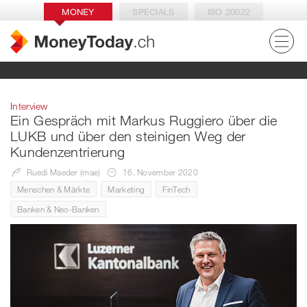
MONEY
SPECIALS
ISO 20022
Interview
Ein Gespräch mit Markus Ruggiero über die
LUKB und über den steinigen Weg der
Kundenzentrierung
Ruedi Maeder (mae)
16. November 2020
Menschen & Märkte
Marketing
FinTech
Banken & Neo-Banken