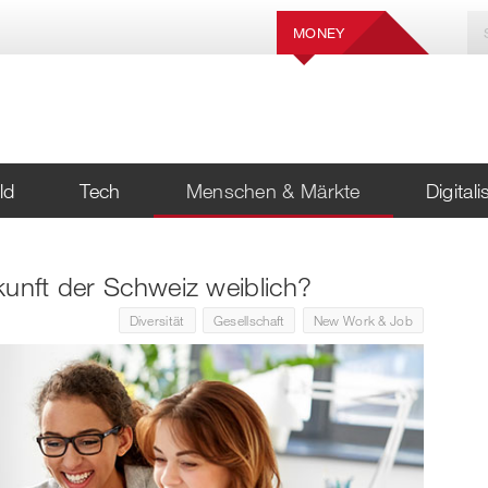
MONEY
ld
Tech
Menschen & Märkte
Digital
kunft der Schweiz weiblich?
Diversität
Gesellschaft
New Work & Job