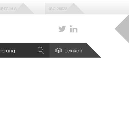
SPECIALS
ISO 20022
isierung
Lexikon