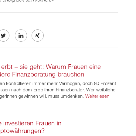
Twe
Share
Share
et
on
on
 erbt – sie geht: Warum Frauen eine
ook
on
linkedin
Xing
ere Finanzberatung brauchen
witt
en kontrollieren immer mehr Vermögen, doch 80 Prozent
assen nach dem Erbe ihren Finanzberater. Wer weibliche
er
gerinnen gewinnen will, muss umdenken.
Weiterlesen
 investieren Frauen in
yptowährungen?