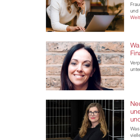
Frau
und 
Weit
Was
Fin
Verp
unte
Neu
une
und
Was 
viel