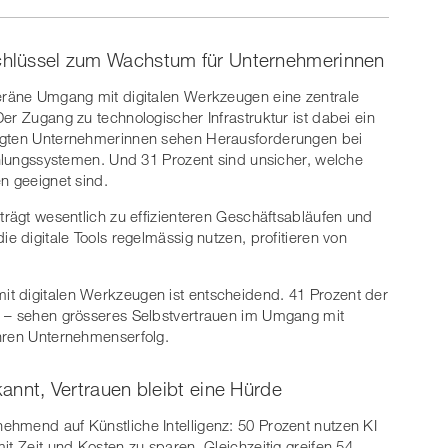
Schlüssel zum Wachstum für Unternehmerinnen
veräne Umgang mit digitalen Werkzeugen eine zentrale
er Zugang zu technologischer Infrastruktur ist dabei ein
ragten Unternehmerinnen sehen Herausforderungen bei
Zahlungssystemen. Und 31 Prozent sind unsicher, welche
n geeignet sind.
trägt wesentlich zu effizienteren Geschäftsabläufen und
e digitale Tools regelmässig nutzen, profitieren von
t digitalen Werkzeugen ist entscheidend. 41 Prozent der
) – sehen grösseres Selbstvertrauen im Umgang mit
ihren Unternehmenserfolg.
kannt, Vertrauen bleibt eine Hürde
hmend auf Künstliche Intelligenz: 50 Prozent nutzen KI
it Zeit und Kosten zu sparen. Gleichzeitig greifen 54