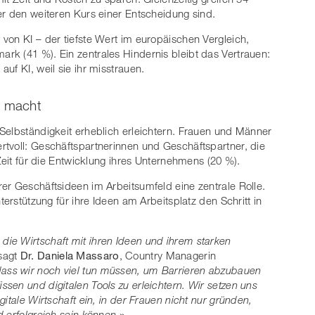
er den weiteren Kurs einer Entscheidung sind.
von KI – der tiefste Wert im europäischen Vergleich,
k (41 %). Ein zentrales Hindernis bleibt das Vertrauen:
uf KI, weil sie ihr misstrauen.
d macht
Selbständigkeit erheblich erleichtern. Frauen und Männer
tvoll: Geschäftspartnerinnen und Geschäftspartner, die
 Zeit für die Entwicklung ihres Unternehmens (20 %).
er Geschäftsideen im Arbeitsumfeld eine zentrale Rolle.
terstützung für ihre Ideen am Arbeitsplatz den Schritt in
 die Wirtschaft mit ihren Ideen und ihrem starken
 sagt
Dr. Daniela Massaro
, Country Managerin
 dass wir noch viel tun müssen, um Barrieren abzubauen
sen und digitalen Tools zu erleichtern. Wir setzen uns
itale Wirtschaft ein, in der Frauen nicht nur gründen,
 erfolgreich sein können.
»