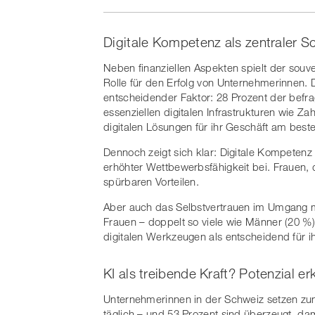
Digitale Kompetenz als zentraler 
Neben finanziellen Aspekten spielt der sou
Rolle für den Erfolg von Unternehmerinnen. D
entscheidender Faktor: 28 Prozent der bef
essenziellen digitalen Infrastrukturen wie 
digitalen Lösungen für ihr Geschäft am beste
Dennoch zeigt sich klar: Digitale Kompetenz 
erhöhter Wettbewerbsfähigkeit bei. Frauen, di
spürbaren Vorteilen.
Aber auch das Selbstvertrauen im Umgang mi
Frauen – doppelt so viele wie Männer (20 %
digitalen Werkzeugen als entscheidend für 
KI als treibende Kraft? Potenzial er
Unternehmerinnen in der Schweiz setzen zune
täglich – und 53 Prozent sind überzeugt, dam