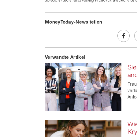
MoneyToday-News teilen
Share
Verwandte Artikel
on
Sie
Faceb
and
t
Frau
verl
Anle
Wie
Kr