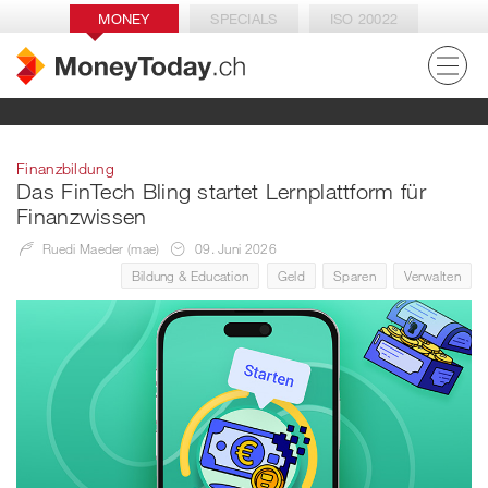
MONEY
SPECIALS
ISO 20022
Finanzbildung
Das FinTech Bling startet Lernplattform für
Finanzwissen
Ruedi Maeder (mae)
09. Juni 2026
Bildung & Education
Geld
Sparen
Verwalten