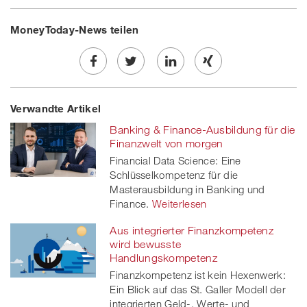
MoneyToday-News teilen
Share
Twe
Share
Share
Verwandte Artikel
on
et
on
on
Banking & Finance-Ausbildung für die
Facebook
on
linkedin
Xing
Finanzwelt von morgen
Financial Data Science: Eine
twitt
Schlüsselkompetenz für die
Masterausbildung in Banking und
er
Finance.
Weiterlesen
Aus integrierter Finanzkompetenz
wird bewusste
Handlungskompetenz
Finanzkompetenz ist kein Hexenwerk:
Ein Blick auf das St. Galler Modell der
integrierten Geld-, Werte- und