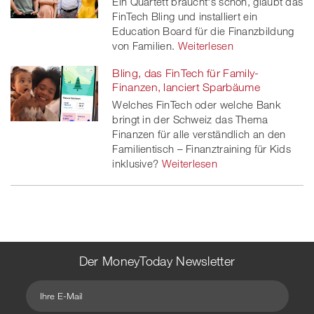
Ein Quartett braucht's schon, glaubt das
FinTech Bling und installiert ein
Education Board für die Finanzbildung
von Familien.
Weiterlesen
Bling, das FinTech für Family-
Finanzen, lanciert Sparbäume
Welches FinTech oder welche Bank
bringt in der Schweiz das Thema
Finanzen für alle verständlich an den
Familientisch – Finanztraining für Kids
inklusive?
Weiterlesen
Der MoneyToday Newsletter