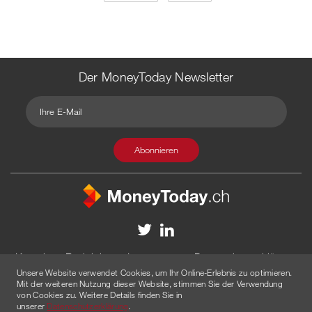
Der MoneyToday Newsletter
Kontakt
Redaktion
Impressum
Datenschutzerklärung
Unsere Website verwendet Cookies, um Ihr Online-Erlebnis zu optimieren.
Disclaimer
Werbung
Mit der weiteren Nutzung dieser Website, stimmen Sie der Verwendung
von Cookies zu. Weitere Details finden Sie in
© 2026 Created by
AGENTUR AM WASSER
unserer
Datenschutzerklärung
.