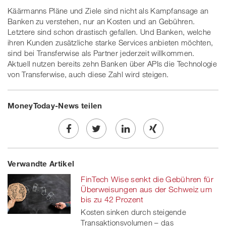
Käärmanns Pläne und Ziele sind nicht als Kampfansage an
Banken zu verstehen, nur an Kosten und an Gebühren.
Letztere sind schon drastisch gefallen. Und Banken, welche
ihren Kunden zusätzliche starke Services anbieten möchten,
sind bei Transferwise als Partner jederzeit willkommen.
Aktuell nutzen bereits zehn Banken über APIs die Technologie
von Transferwise, auch diese Zahl wird steigen.
MoneyToday-News teilen
Share
Twe
Share
Share
Verwandte Artikel
on
et
on
on
FinTech Wise senkt die Gebühren für
Facebook
on
linkedin
Xing
Überweisungen aus der Schweiz um
bis zu 42 Prozent
twitt
Kosten sinken durch steigende
Transaktionsvolumen – das
er