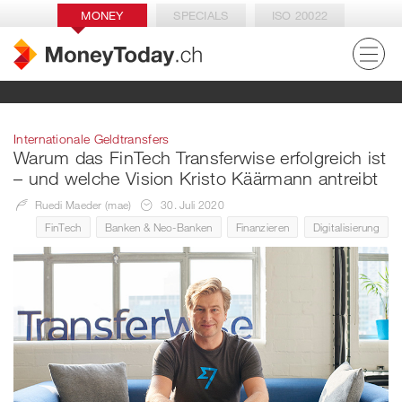
MONEY
SPECIALS
ISO 20022
Internationale Geldtransfers
Warum das FinTech Transferwise erfolgreich ist
– und welche Vision Kristo Käärmann antreibt
Ruedi Maeder (mae)
30. Juli 2020
FinTech
Banken & Neo-Banken
Finanzieren
Digitalisierung