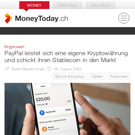
MONEY
SPECIALS
ISO 20022
Kryptowelt
PayPal leistet sich eine eigene Kryptowährung
und schickt ihren Stablecoin in den Markt
Ruedi Maeder (mae)
08. August 2023
Bitcoin & Kryptos
Zahlen
Finanzwelt