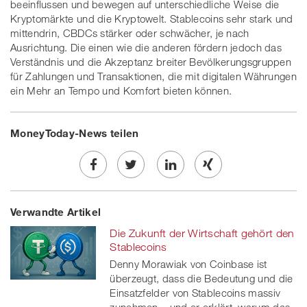
beeinflussen und bewegen auf unterschiedliche Weise die
Kryptomärkte und die Kryptowelt. Stablecoins sehr stark und
mittendrin, CBDCs stärker oder schwächer, je nach
Ausrichtung. Die einen wie die anderen fördern jedoch das
Verständnis und die Akzeptanz breiter Bevölkerungsgruppen
für Zahlungen und Transaktionen, die mit digitalen Währungen
ein Mehr an Tempo und Komfort bieten können.
MoneyToday-News teilen
Share
Twe
Share
Share
Verwandte Artikel
on
et
on
on
Die Zukunft der Wirtschaft gehört den
Facebook
on
linkedin
Xing
Stablecoins
Denny Morawiak von Coinbase ist
twitt
überzeugt, dass die Bedeutung und die
Einsatzfelder von Stablecoins massiv
er
zunehmen – und er erklärt, warum das