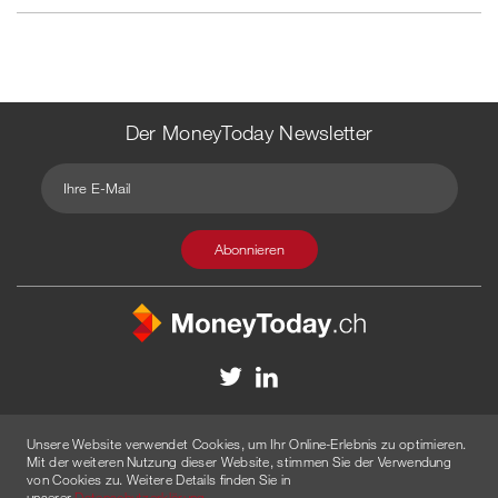
Der MoneyToday Newsletter
Kontakt
Redaktion
Impressum
Datenschutzerklärung
Unsere Website verwendet Cookies, um Ihr Online-Erlebnis zu optimieren.
Disclaimer
Werbung
Mit der weiteren Nutzung dieser Website, stimmen Sie der Verwendung
von Cookies zu. Weitere Details finden Sie in
© 2026 Created by
AGENTUR AM WASSER
unserer
Datenschutzerklärung
.