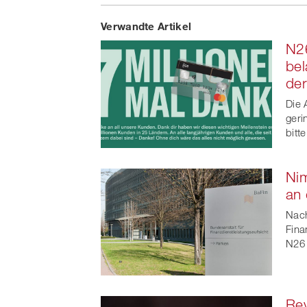
Share
Verwandte Artikel
on
N26
Faceb
bel
de
t
Die 
geri
bitt
Nim
an 
Nach
Fina
N26 
Rev