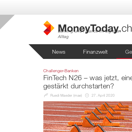
Banking und Finance im digitalen
Alltag
News
Finanzwelt
Ge
Challenger-Banken
FinTech N26 – was jetzt, ei
gestärkt durchstarten?
Ruedi Maeder (mae)
27. April 2020