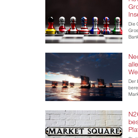
Gro
Ins
Die 
Gros
Bank
Neo
all
We
Der 
bere
Markt
N26
bes
Pla