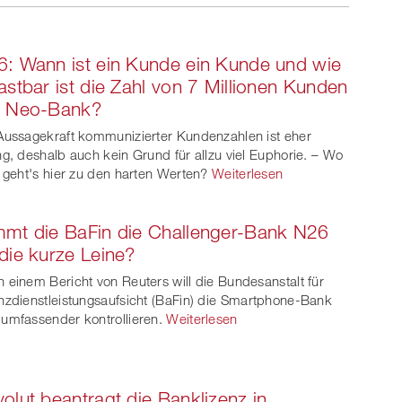
Twe
Share
Share
et
on
on
: Wann ist ein Kunde ein Kunde und wie
ook
on
linkedin
Xing
astbar ist die Zahl von 7 Millionen Kunden
r Neo-Bank?
witt
Aussagekraft kommunizierter Kundenzahlen ist eher
er
ng, deshalb auch kein Grund für allzu viel Euphorie. – Wo
e geht's hier zu den harten Werten?
Weiterlesen
mt die BaFin die Challenger-Bank N26
die kurze Leine?
 einem Bericht von Reuters will die Bundesanstalt für
nzdienstleistungsaufsicht (BaFin) die Smartphone-Bank
umfassender kontrollieren.
Weiterlesen
olut beantragt die Banklizenz in