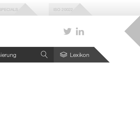
SPECIALS
ISO 20022
isierung
Lexikon