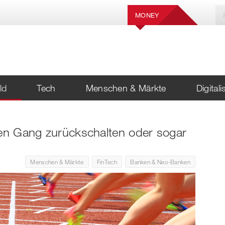
MONEY
ld
Tech
Menschen & Märkte
Digital
nen Gang zurückschalten oder sogar
Menschen & Märkte
FinTech
Banken & Neo-Banken