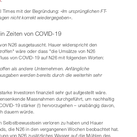
cial Times mit der Begründung:
«Im ursprünglichen FT-
sagen nicht korrekt wiedergegeben»
.
n in Zeiten von COVID-19
t von N26 ausgetauscht. Hauer widerspricht den
troffen" wäre oder dass "die Umsätze von N26
fluss von COVID-19 auf N26 mit folgenden Worten:
roffen als andere Unternehmen. Anfängliche
sgaben werden bereits durch die weiterhin sehr
arke Investoren finanziell sehr gut aufgestellt wäre.
ostensenkende Massnahmen durchgeführt, um nachhaltig
n COVID-19 stärker (!) hervorzugehen – unabängig davon,
ich dauern würde.
em Selbstbewusstsein verloren zu haben und Hauer
ends, die N26 in den vergangenen Wochen beobachtet hat.
htung von N26 zusätzliches Wasser auf die Mühlen des