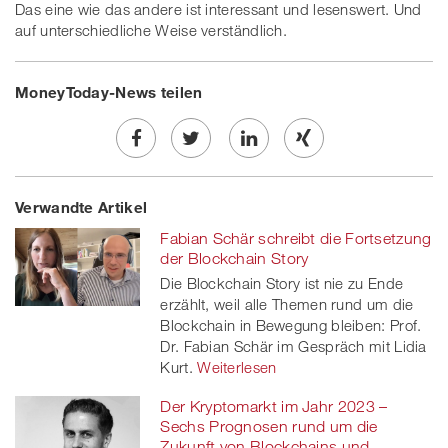
Das eine wie das andere ist interessant und lesenswert. Und
auf unterschiedliche Weise verständlich.
MoneyToday-News teilen
Share
Twe
Share
Share
Verwandte Artikel
on
et
on
on
Fabian Schär schreibt die Fortsetzung
Facebook
on
linkedin
Xing
der Blockchain Story
Die Blockchain Story ist nie zu Ende
twitt
erzählt, weil alle Themen rund um die
Blockchain in Bewegung bleiben: Prof.
er
Dr. Fabian Schär im Gespräch mit Lidia
Kurt.
Weiterlesen
Der Kryptomarkt im Jahr 2023 –
Sechs Prognosen rund um die
Zukunft von Blockchains und