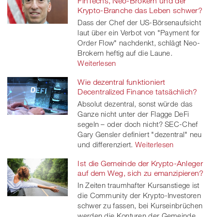
FinTechs, Neo-Brokern und der
Krypto-Branche das Leben schwer?
Dass der Chef der US-Börsenaufsicht
laut über ein Verbot von "Payment for
Order Flow" nachdenkt, schlägt Neo-
Brokern heftig auf die Laune.
Weiterlesen
Wie dezentral funktioniert
Decentralized Finance tatsächlich?
Absolut dezentral, sonst würde das
Ganze nicht unter der Flagge DeFi
segeln – oder doch nicht? SEC-Chef
Gary Gensler definiert "dezentral" neu
und differenziert.
Weiterlesen
Ist die Gemeinde der Krypto-Anleger
auf dem Weg, sich zu emanzipieren?
In Zeiten traumhafter Kursanstiege ist
die Community der Krypto-Investoren
schwer zu fassen, bei Kurseinbrüchen
werden die Konturen der Gemeinde