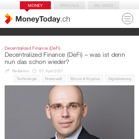
MONEY
SPECIALS
ISO 20022
Decentralized Finance (DeFi)
Decentralized Finance (DeFi) – was ist denn
nun das schon wieder?
Redaktion
07. April 2021
Technologie
Finanzwelt
Bitcoin & Kryptos
Digitalisierung