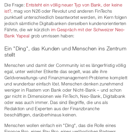
Die Frage:
Entsteht ein völlig neuer Typ von Bank, der keine
ist?
, mag von N26 oder Revolut und anderen FinTechs
punktuell unterschiedlich beantwortet werden, im Kern folgen
jedoch sämtliche Digitalbanken derselben kundenorientierten
Fährte, die wir kürzlich
im Gespräch mit der Schweizer Neo-
Bank Yapeal
grob umrissen haben:
Ein "Ding", das Kunden und Menschen ins Zentrum
stellt
Menschen und damit der Community ist es längerfristig völlig
egal, unter welcher Etikette das segelt, was alle ihre
Geldverwaltungs-und Finanzmanagement-Probleme komplett
und wunderbar einfach löst. Menschen denken zunehmend
weniger in Rastern von Bank oder Nicht-Bank – und schon
gar nicht in Dimensionen wie FinTech, Neo-Bank, Digitalbank
oder was auch immer. Das sind Begriffe, die uns als
Redaktion und Experten aus der Finanzbranche
beschäftigen, darüberhinaus keinen.
Menschen wollen einfach ein "Ding", das die Rolle eines
Finance Bro, eines Pay Bro, eines verlässlichen Partners