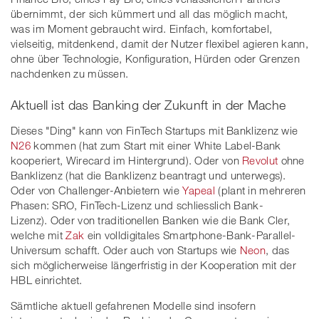
übernimmt, der sich kümmert und all das möglich macht,
was im Moment gebraucht wird. Einfach, komfortabel,
vielseitig, mitdenkend, damit der Nutzer flexibel agieren kann,
ohne über Technologie, Konfiguration, Hürden oder Grenzen
nachdenken zu müssen.
Aktuell ist das Banking der Zukunft in der Mache
Dieses "Ding" kann von FinTech Startups mit Banklizenz wie
N26
kommen (hat zum Start mit einer White Label-Bank
kooperiert, Wirecard im Hintergrund). Oder von
Revolut
ohne
Banklizenz (hat die Banklizenz beantragt und unterwegs).
Oder von Challenger-Anbietern wie
Yapeal
(plant in mehreren
Phasen: SRO, FinTech-Lizenz und schliesslich Bank-
Lizenz). Oder von traditionellen Banken wie die Bank Cler,
welche mit
Zak
ein volldigitales Smartphone-Bank-Parallel-
Universum schafft. Oder auch von Startups wie
Neon
, das
sich möglicherweise längerfristig in der Kooperation mit der
HBL einrichtet.
Sämtliche aktuell gefahrenen Modelle sind insofern