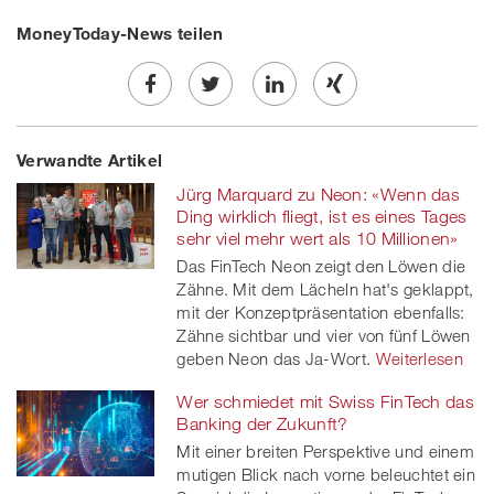
MoneyToday-News teilen
Share
Twe
Share
Share
Verwandte Artikel
on
et
on
on
Jürg Marquard zu Neon: «Wenn das
Facebook
on
linkedin
Xing
Ding wirklich fliegt, ist es eines Tages
sehr viel mehr wert als 10 Millionen»
twitt
Das FinTech Neon zeigt den Löwen die
Zähne. Mit dem Lächeln hat's geklappt,
er
mit der Konzeptpräsentation ebenfalls:
Zähne sichtbar und vier von fünf Löwen
geben Neon das Ja-Wort.
Weiterlesen
Wer schmiedet mit Swiss FinTech das
Banking der Zukunft?
Mit einer breiten Perspektive und einem
mutigen Blick nach vorne beleuchtet ein