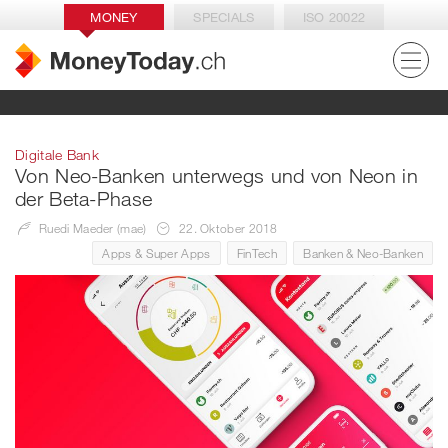
MONEY
SPECIALS
ISO 20022
Digitale Bank
Von Neo-Banken unterwegs und von Neon in
der Beta-Phase
Ruedi Maeder (mae)
22. Oktober 2018
Apps & Super Apps
FinTech
Banken & Neo-Banken