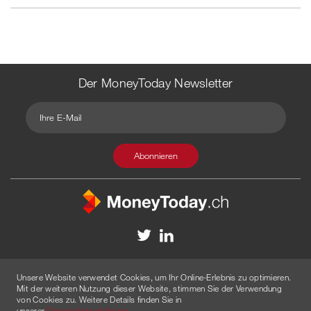
Der MoneyToday Newsletter
Kontakt
Redaktion
Impressum
Datenschutzerklärung
Unsere Website verwendet Cookies, um Ihr Online-Erlebnis zu optimieren.
Disclaimer
Werbung
Mit der weiteren Nutzung dieser Website, stimmen Sie der Verwendung
von Cookies zu. Weitere Details finden Sie in
© 2026 Created by
AGENTUR AM WASSER
unserer
Datenschutzerklärung
.