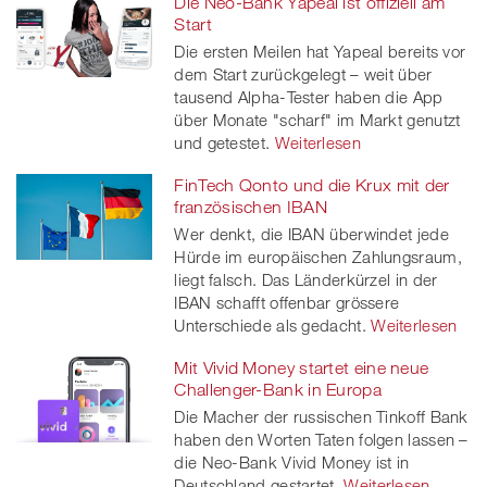
Die Neo-Bank Yapeal ist offiziell am
Start
Die ersten Meilen hat Yapeal bereits vor
dem Start zurückgelegt – weit über
tausend Alpha-Tester haben die App
über Monate "scharf" im Markt genutzt
und getestet.
Weiterlesen
FinTech Qonto und die Krux mit der
französischen IBAN
Wer denkt, die IBAN überwindet jede
Hürde im europäischen Zahlungsraum,
liegt falsch. Das Länderkürzel in der
IBAN schafft offenbar grössere
Unterschiede als gedacht.
Weiterlesen
Mit Vivid Money startet eine neue
Challenger-Bank in Europa
Die Macher der russischen Tinkoff Bank
haben den Worten Taten folgen lassen –
die Neo-Bank Vivid Money ist in
Deutschland gestartet.
Weiterlesen