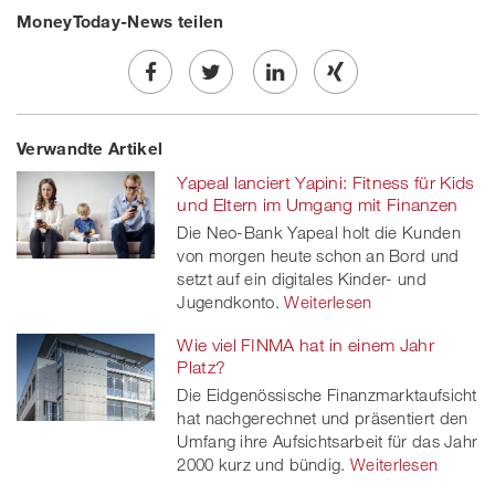
MoneyToday-News teilen
Share
Twe
Share
Share
Verwandte Artikel
on
et
on
on
Yapeal lanciert Yapini: Fitness für Kids
Facebook
on
linkedin
Xing
und Eltern im Umgang mit Finanzen
Die Neo-Bank Yapeal holt die Kunden
twitt
von morgen heute schon an Bord und
setzt auf ein digitales Kinder- und
er
Jugendkonto.
Weiterlesen
Wie viel FINMA hat in einem Jahr
Platz?
Die Eidgenössische Finanzmarktaufsicht
hat nachgerechnet und präsentiert den
Umfang ihre Aufsichtsarbeit für das Jahr
2000 kurz und bündig.
Weiterlesen