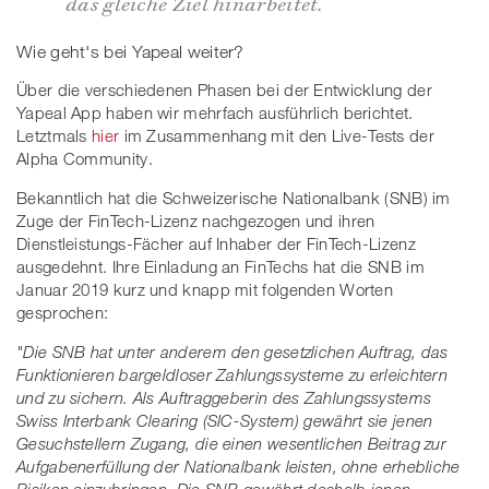
das gleiche Ziel hinarbeitet.
Wie geht's bei Yapeal weiter?
Über die verschiedenen Phasen bei der Entwicklung der
Yapeal App haben wir mehrfach ausführlich berichtet.
Letztmals
hier
im Zusammenhang mit den Live-Tests der
Alpha Community.
Bekanntlich hat die Schweizerische Nationalbank (SNB) im
Zuge der FinTech-Lizenz nachgezogen und ihren
Dienstleistungs-Fächer auf Inhaber der FinTech-Lizenz
ausgedehnt. Ihre Einladung an FinTechs hat die SNB im
Januar 2019 kurz und knapp mit folgenden Worten
gesprochen:
"Die SNB hat unter anderem den gesetzlichen Auftrag, das
Funktionieren bargeldloser Zahlungssysteme zu erleichtern
und zu sichern. Als Auftraggeberin des Zahlungssystems
Swiss Interbank Clearing (SIC-System) gewährt sie jenen
Gesuchstellern Zugang, die einen wesentlichen Beitrag zur
Aufgabenerfüllung der Nationalbank leisten, ohne erhebliche
Risiken einzubringen. Die SNB gewährt deshalb jenen