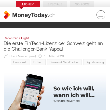
MONEY
SPECIALS
ISO 20022
Banklizenz Light
Die erste FinTech-Lizenz der Schweiz geht an
die Challenger-Bank Yapeal
Ruedi Maeder (mae)
13. März 2020
Finanzwelt
FinTech
Banken & Neo-Banken
Digitalisierung