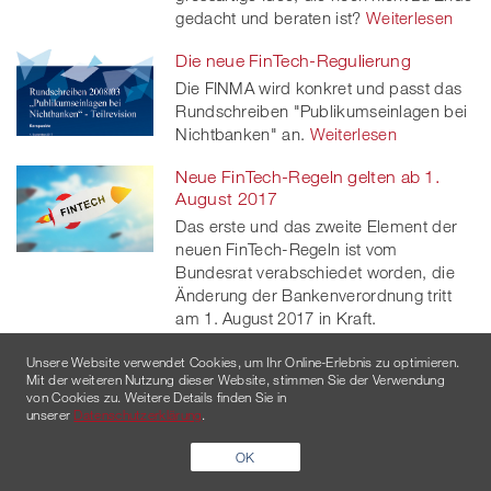
gedacht und beraten ist?
Weiterlesen
Die neue FinTech-Regulierung
Die FINMA wird konkret und passt das
Rundschreiben "Publikumseinlagen bei
Nichtbanken" an.
Weiterlesen
Neue FinTech-Regeln gelten ab 1.
August 2017
Das erste und das zweite Element der
neuen FinTech-Regeln ist vom
Bundesrat verabschiedet worden, die
Änderung der Bankenverordnung tritt
am 1. August 2017 in Kraft.
Weiterlesen
Unsere Website verwendet Cookies, um Ihr Online-Erlebnis zu optimieren.
Mit der weiteren Nutzung dieser Website, stimmen Sie der Verwendung
Digital ID: Der Bundesrat macht Nägel
von Cookies zu. Weitere Details finden Sie in
mit Köpfen
unserer
Datenschutzerklärung
.
Der Bundesrat eröffnet die
Vernehmlassung zu einem
OK
Bundesgesetz zur elektronischen