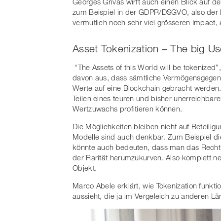
Georges Grivas wirft auch einen Blick auf den
zum Beispiel in der GDPR/DSGVO, also der 
vermutlich noch sehr viel grösseren Impact, 
Asset Tokenization – The big U
“The Assets of this World will be tokenized”
davon aus, dass sämtliche Vermögensgegenst
Werte auf eine Blockchain gebracht werden. D
Teilen eines teuren und bisher unerreichbar
Wertzuwachs profitieren können.
Die Möglichkeiten bleiben nicht auf Beteiligu
Modelle sind auch denkbar. Zum Beispiel die
könnte auch bedeuten, dass man das Recht e
der Rarität herumzukurven. Also komplett n
Objekt.
Marco Abele erklärt, wie Tokenization funktio
aussieht, die ja im Vergeleich zu anderen Län