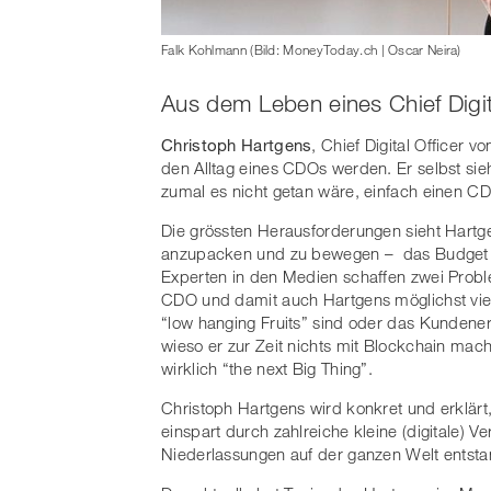
Falk Kohlmann (Bild: MoneyToday.ch | Oscar Neira)
Aus dem Leben eines Chief Digit
Christoph Hartgens
, Chief Digital Officer v
den Alltag eines CDOs werden. Er selbst sieht 
zumal es nicht getan wäre, einfach einen CDO
Die grössten Herausforderungen sieht Hartgens
anzupacken und zu bewegen – das Budget i
Experten in den Medien schaffen zwei Proble
CDO und damit auch Hartgens möglichst viel
“low hanging Fruits” sind oder das Kundener
wieso er zur Zeit nichts mit Blockchain mac
wirklich “the next Big Thing”.
Christoph Hartgens wird konkret und erklärt
einspart durch zahlreiche kleine (digitale) 
Niederlassungen auf der ganzen Welt entst