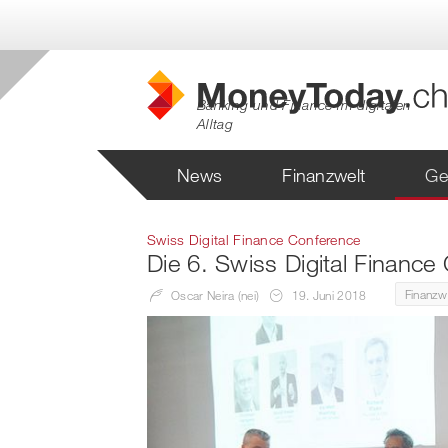
Banking und Finance im digitalen
Alltag
News
Finanzwelt
Ge
Swiss Digital Finance Conference
Die 6. Swiss Digital Financ
Finanzw
Oscar Neira (nei)
19. Juni 2018