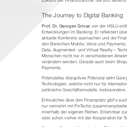
Zukunft der Finanzbranche, die sich laufend
The Journey to Digital Banking
Prof. Dr. Georges Grivas
von der HSLU eröf
Entwicklungen im Banking. Er reflektiert übe
aktuelle Konferenz ausmachen und die Fina
den Bereichen Mobile, Voice und Payments. Od
Data, Augmented- und Virtual Reality – Techn
Menschen nicht nur in verschiedenen Anwen
verändern werden. Gerade auch beim Shopp
Payments.
Potenzielles disruptives Potenzial sieht Geo
Technologien, welche nicht nur für Internatio
zahlreiche Geschäftsmodelle, insbesondere 
Erfreuliches über den Finanzplatz gibt's auch
nur vermehrt mit FinTechs zusammenarbeiten
innerhalb der eigenen Reihen. Erkennbar zu
oder schon vorher mit der Kooperation für Tw