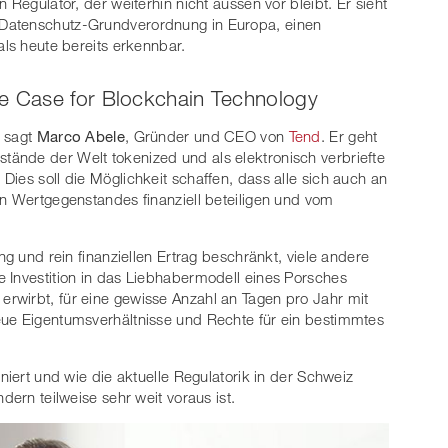
 Regulator, der weiterhin nicht aussen vor bleibt. Er sieht
Datenschutz-Grundverordnung in Europa, einen
als heute bereits erkennbar.
se Case for Blockchain Technology
, sagt
Marco Abele
, Gründer und CEO von
Tend
. Er geht
ände der Welt tokenized und als elektronisch verbriefte
ies soll die Möglichkeit schaffen, dass alle sich auch an
en Wertgegenstandes finanziell beteiligen und vom
ng und rein finanziellen Ertrag beschränkt, viele andere
 Investition in das Liebhabermodell eines Porsches
rwirbt, für eine gewisse Anzahl an Tagen pro Jahr mit
eue Eigentumsverhältnisse und Rechte für ein bestimmtes
niert und wie die aktuelle Regulatorik in der Schweiz
dern teilweise sehr weit voraus ist.