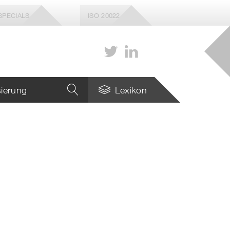
SPECIALS
ISO 20022
isierung
Lexikon