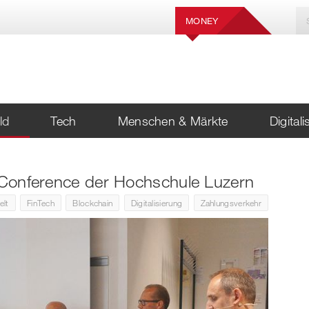
MONEY
ld
Tech
Menschen & Märkte
Digital
e Conference der Hochschule Luzern
elt
FinTech
Blockchain
Digitalisierung
Zahlungsverkehr