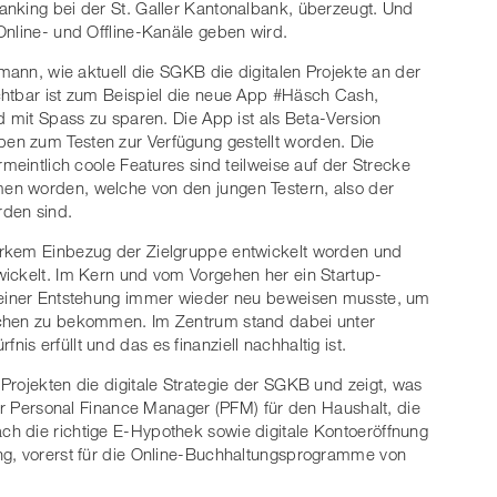
 Banking bei der St. Galler Kantonalbank, überzeugt. Und
Online- und Offline-Kanäle geben wird.
lmann, wie aktuell die SGKB die digitalen Projekte an der
chtbar ist zum Beispiel die neue App #Häsch Cash,
d mit Spass zu sparen. Die App ist als Beta-Version
en zum Testen zur Verfügung gestellt worden. Die
rmeintlich coole Features sind teilweise auf der Strecke
en worden, welche von den jungen Testern, also der
orden sind.
arkem Einbezug der Zielgruppe entwickelt worden und
wickelt. Im Kern und vom Vorgehen her ein Startup-
 seiner Entstehung immer wieder neu beweisen musste, um
ochen zu bekommen. Im Zentrum stand dabei unter
s erfüllt und das es finanziell nachhaltig ist.
Projekten die digitale Strategie der SGKB und zeigt, was
der Personal Finance Manager (PFM) für den Haushalt, die
h die richtige E-Hypothek sowie digitale Kontoeröffnung
ng, vorerst für die Online-Buchhaltungsprogramme von