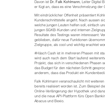
Davon ist
Dr. Falk Kohlmann
, Leiter Digital
er fügt an, dass es eine Verschmelzung der 
Mit eindrücklicher Offenheit präsentiert Koh
Kundenschnittstelle angeht. Nach aussen si
welche jungen Leuten helfen soll, einfach un
jungen SGKB-Kunden und internen Zielgrupp
Resultate des Testings waren interessant: Ve
geblieben, dafür neue Funktionen übernomm
Zielgruppe, als cool und wichtig erachtet w
#Häsch Cash ist in mehreren Phasen mit st
wird auch nach dem Start laufend weiterent
Projekt, das sich in verschiedenen Phasen
das Budget für den nächsten Schritt gespr
anderem, dass das Produkt ein Kundenbedürfni
Falk Kohlmann veranschaulicht mit weiteren 
bereits realisiert worden ist. Zum Beispiel 
Online-Verlängerung der Hypothek und danac
und die neue API-Plattform fürs Open Banki
Abacus und Bexio.