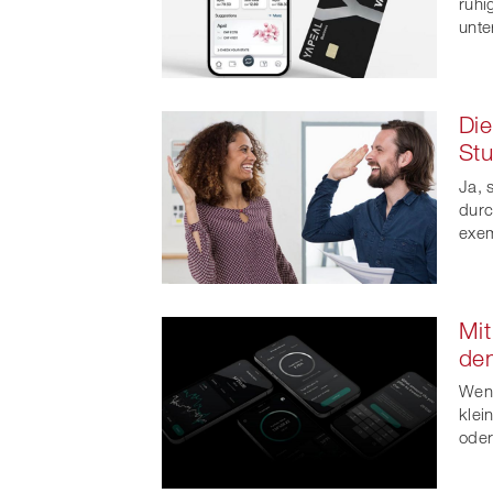
ruhi
unte
Die
Stu
Ja, 
durc
exem
Mit
den
Wenn
klei
oder