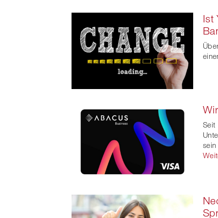
Ist
Ba
Über
eine
Wir
Seit
Unte
sein
Weit
Neo
Spr