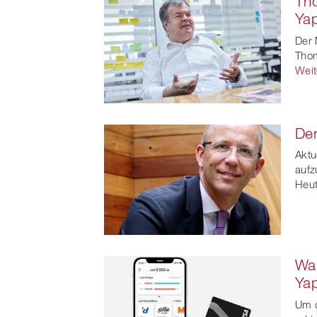
Tho
Faceb
Yap
t
Der 
Thom
Weit
Der
Aktu
aufz
Heut
Was
Ya
Um d