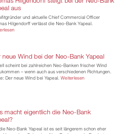
mas Hilgendorff steigt bei der Neo-Bank
ook
on
linkedin
Xing
eal aus
witt
Mitgründer und aktuelle Chief Commercial Officer
as Hilgendorff verlässt die Neo-Bank Yapeal.
er
erlesen
 neue Wind bei der Neo-Bank Yapeal
ell scheint bei zahlreichen Neo-Banken frischer Wind
ukommen – wenn auch aus verschiedenen Richtungen.
e: Der neue Wind bei Yapeal.
Weiterlesen
 macht eigentlich die Neo-Bank
peal?
ie Neo-Bank Yapeal ist es seit längerem schon eher