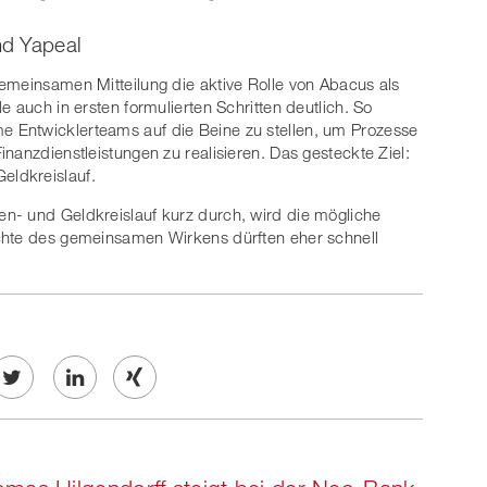
nd Yapeal
emeinsamen Mitteilung die aktive Rolle von Abacus als
e auch in ersten formulierten Schritten deutlich. So
 Entwicklerteams auf die Beine zu stellen, um Prozesse
nanzdienstleistungen zu realisieren. Das gesteckte Ziel:
ldkreislauf.
n- und Geldkreislauf kurz durch, wird die mögliche
chte des gemeinsamen Wirkens dürften eher schnell
Twe
Share
Share
et
on
on