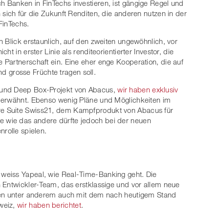
 Banken in FinTechs investieren, ist gängige Regel und
sich für die Zukunft Renditen, die anderen nutzen in der
FinTechs.
n Blick erstaunlich, auf den zweiten ungewöhnlich, vor
t in erster Linie als renditeorientierter Investor, die
Partnerschaft ein. Eine eher enge Kooperation, die auf
grosse Früchte tragen soll.
 und Deep Box-Projekt von Abacus,
wir haben exklusiv
ht erwähnt. Ebenso wenig Pläne und Möglichkeiten im
e Suite Swiss21, dem Kampfprodukt von Abacus für
ne wie das andere dürfte jedoch bei der neuen
rolle spielen.
d
weiss Yapeal, wie Real-Time-Banking geht. Die
 Entwickler-Team, das erstklassige und vor allem neue
esen unter anderem auch mit dem nach heutigem Stand
weiz,
wir haben berichtet
.