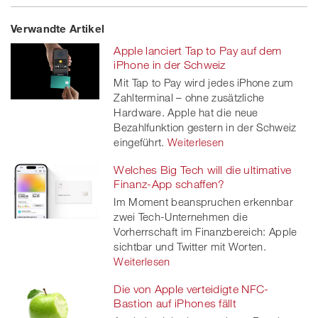
Share
Twe
Share
Share
Verwandte Artikel
on
et
on
on
Apple lanciert Tap to Pay auf dem
Facebook
on
linkedin
Xing
iPhone in der Schweiz
Mit Tap to Pay wird jedes iPhone zum
twitt
Zahlterminal – ohne zusätzliche
Hardware. Apple hat die neue
er
Bezahlfunktion gestern in der Schweiz
eingeführt.
Weiterlesen
Welches Big Tech will die ultimative
Finanz-App schaffen?
Im Moment beanspruchen erkennbar
zwei Tech-Unternehmen die
Vorherrschaft im Finanzbereich: Apple
sichtbar und Twitter mit Worten.
Weiterlesen
Die von Apple verteidigte NFC-
Bastion auf iPhones fällt