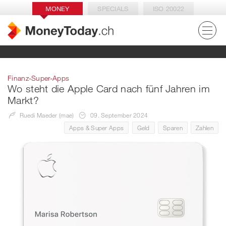
MONEY
SPECIALS
ISO 20022
Finanz-Super-Apps
Wo steht die Apple Card nach fünf Jahren im
Markt?
Ruedi Maeder (mae)
09. September 2024
Apps & Super Apps
Geld
Sparen
Zahlen