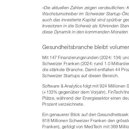
«Die aktuellen Zahlen zeigen verdeutlichen: K
Wachstumstreiber im Schweizer Startup-Öko
auch das investierte Kapital sind spürbar g
Investoren in die Schweiz als führenden Stan
diese Dynamik in den kommenden Monaten f
Gesundheitsbranche bleibt volumen
Mit 147 Finanzierungsrunden (2024: 134) und
Schweizer Franken (2024: rund 1.0 Milliarde
die stärkste Branche. Damit entfallen 44 Pr
Schweizer Startups auf diesen Bereich.
Software & Analytics folgt mit 924 Millione
(+133% gegenüber dem Vorjahr). FinTech/In
Plätze, während der Energiesektor einen de
Prozent verzeichnete.
Ein genauerer Blick auf den Gesundheitssek
818 Millionen Schweizer Franken den grösst
Franken), gefolgt von MedTech mit 369 Mill