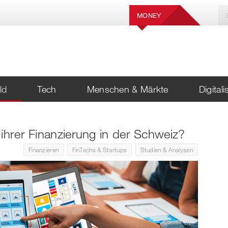
MONEY
ld
Tech
Menschen & Märkte
Digital
ihrer Finanzierung in der Schweiz?
Finanzieren
FinTechs & Startups
Studien & Analysen