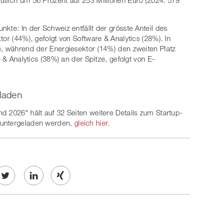
kte: In der Schweiz entfällt der grösste Anteil des
tor (44%), gefolgt von Software & Analytics (28%). In
), während der Energiesektor (14%) den zweiten Platz
e & Analytics (38%) an der Spitze, gefolgt von E-
laden
d 2026" hält auf 32 Seiten weitere Details zum Startup-
runtergeladen werden,
gleich hier
.
Twe
Share
Share
et
on
on