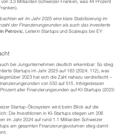
von 3.3 Milliarden Schweizer Franken, was 44 Prozent
 Franken).
achten wir im Jahr 2025 eine klare Stabilisierung im
zahl der Finanzierungsrunden als auch das investierte
lin Petrovic
, Leiterin Startups und Scaleups bei EY
acht
ist auch bei Jungunternehmen deutlich erkennbar: So stieg
ntierte Startups im Jahr 2025 auf 163 (2024: 112), was
Gegenüber 2023 hat sich die Zahl nahezu verdreifacht –
inanzierungsrunden von 550 auf 515. Infolgedessen
Prozent aller Finanzierungsrunden auf KI-Startups (2023:
zer Startup-Ökosystem wird beim Blick auf die
ch: Die Investitionen in KI-Startups stiegen um 206
en im Jahr 2024 auf rund 1.1 Milliarden Schweizer
artups am gesamten Finanzierungsvolumen stieg damit
ent.