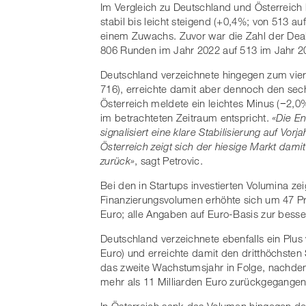
Im Vergleich zu Deutschland und Österreich 
stabil bis leicht steigend (+0,4%; von 513 a
einem Zuwachs. Zuvor war die Zahl der Dea
806 Runden im Jahr 2022 auf 513 im Jahr 2
Deutschland verzeichnete hingegen zum vier
716), erreichte damit aber dennoch den se
Österreich meldete ein leichtes Minus (−2,
im betrachteten Zeitraum entspricht.
«Die En
signalisiert eine klare Stabilisierung auf Vo
Österreich zeigt sich der hiesige Markt dam
zurück»
, sagt Petrovic.
Bei den in Startups investierten Volumina zei
Finanzierungsvolumen erhöhte sich um 47 Pro
Euro; alle Angaben auf Euro-Basis zur bess
Deutschland verzeichnete ebenfalls ein Plus 
Euro) und erreichte damit den dritthöchsten
das zweite Wachstumsjahr in Folge, nachde
mehr als 11 Milliarden Euro zurückgegangen
In Österreich sank das Volumen hingegen deu