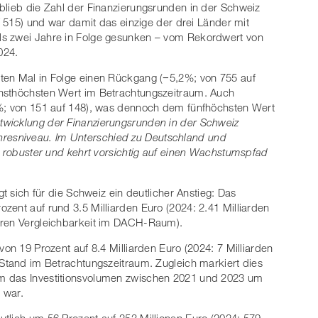
blieb die Zahl der Finanzierungsrunden in der Schweiz
uf 515) und war damit das einzige der drei Länder mit
ls zwei Jahre in Folge gesunken – vom Rekordwert von
024.
ten Mal in Folge einen Rückgang (−5,2%; von 755 auf
chsthöchsten Wert im Betrachtungszeitraum. Auch
0%; von 151 auf 148), was dennoch dem fünfhöchsten Wert
twicklung der Finanzierungsrunden in der Schweiz
rjahresniveau. Im Unterschied zu Deutschland und
it robuster und kehrt vorsichtig auf einen Wachstumspfad
gt sich für die Schweiz ein deutlicher Anstieg: Das
zent auf rund 3.5 Milliarden Euro (2024: 2.41 Milliarden
eren Vergleichbarkeit im DACH-Raum).
von 19 Prozent auf 8.4 Milliarden Euro (2024: 7 Milliarden
 Stand im Betrachtungszeitraum. Zugleich markiert dies
m das Investitionsvolumen zwischen 2021 und 2023 um
 war.
tlich um 56 Prozent auf 253 Millionen Euro (2024: 579