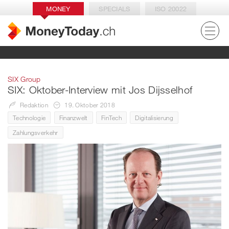
MONEY
SPECIALS
ISO 20022
SIX Group
SIX: Oktober-Interview mit Jos Dijsselhof
Redaktion
19. Oktober 2018
Technologie
Finanzwelt
FinTech
Digitalisierung
Zahlungsverkehr