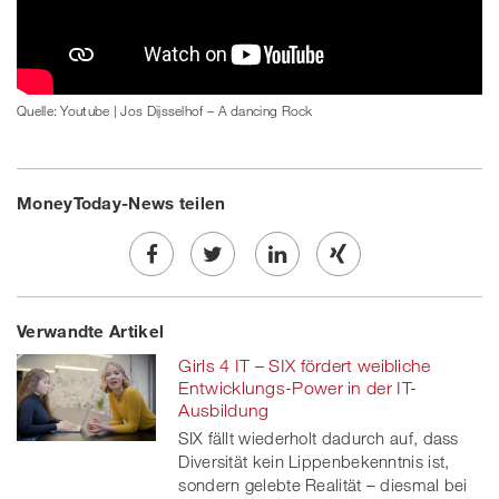
Quelle: Youtube | Jos Dijsselhof – A dancing Rock
MoneyToday-News teilen
Share
Twe
Share
Share
Verwandte Artikel
on
et
on
on
Girls 4 IT – SIX fördert weibliche
Facebook
on
linkedin
Xing
Entwicklungs-Power in der IT-
Ausbildung
twitt
SIX fällt wiederholt dadurch auf, dass
Diversität kein Lippenbekenntnis ist,
er
sondern gelebte Realität – diesmal bei