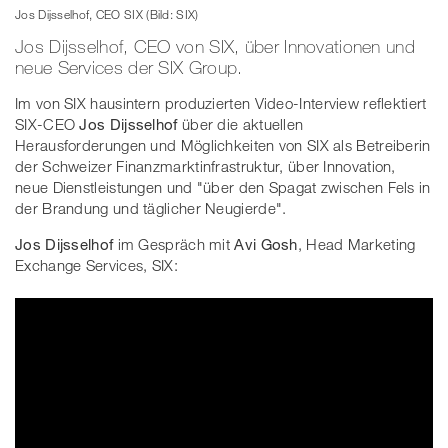
Jos Dijsselhof, CEO SIX (Bild: SIX)
Jos Dijsselhof, CEO von SIX, über Innovationen und
neue Services der SIX Group.
Im von SIX hausintern produzierten Video-Interview reflektiert
SIX-CEO
Jos Dijsselhof
über die aktuellen
Herausforderungen und Möglichkeiten von SIX als Betreiberin
der Schweizer Finanzmarktinfrastruktur, über Innovation,
neue Dienstleistungen und "über den Spagat zwischen Fels in
der Brandung und täglicher Neugierde".
Jos Dijsselhof
im Gespräch mit
Avi Gosh
, Head Marketing
Exchange Services, SIX: