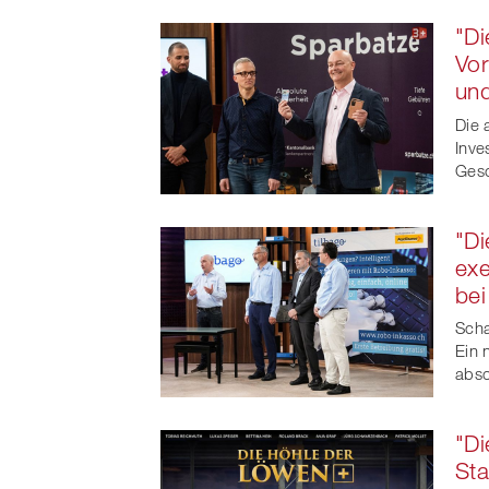
"Di
Vor
und
Die 
Inve
Gesc
"Di
exe
bei
Scha
Ein 
abso
"Di
Sta