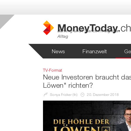
Banking und Finance im digitalen
Alltag
News
Finanzwelt
Ge
TV-Format
Neue Investoren braucht das
Löwen" richten?
Sonya Fricker (fri)
20. Dezember 2018