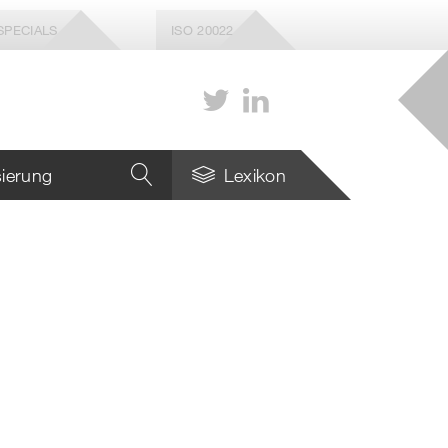
SPECIALS
ISO 20022
isierung
Lexikon