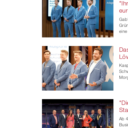
"Ih
eu
Gab'
Grün
eine
Das
Lö
Kasp
Schw
Morg
"Di
Sta
Ab 4
Busi