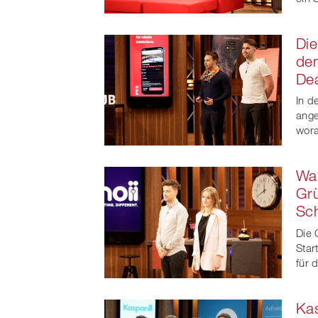
Di
den
De
In d
ange
wora
War
Grü
Sch
Die 
Star
für 
Kas