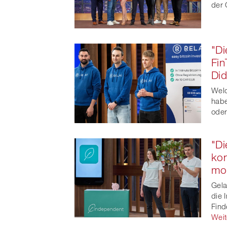
der 
"Di
Fin
Did
Welc
habe
oder
"Di
kon
mo
Gela
die 
Find
Weit