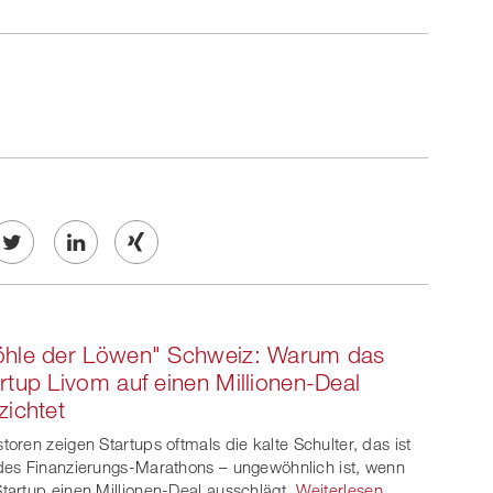
Twe
Share
Share
et
on
on
öhle der Löwen" Schweiz: Warum das
ook
on
linkedin
Xing
rtup Livom auf einen Millionen-Deal
zichtet
witt
storen zeigen Startups oftmals die kalte Schulter, das ist
er
 des Finanzierungs-Marathons – ungewöhnlich ist, wenn
Startup einen Millionen-Deal ausschlägt.
Weiterlesen