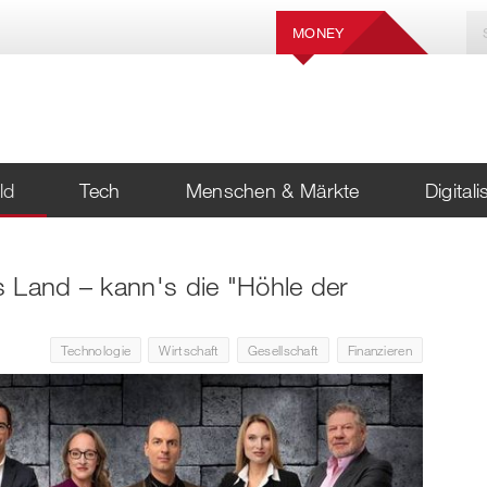
MONEY
ld
Tech
Menschen & Märkte
Digital
 Land – kann's die "Höhle der
Technologie
Wirtschaft
Gesellschaft
Finanzieren