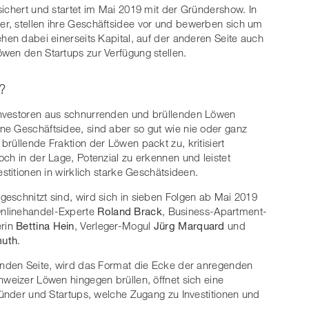
sichert und startet im Mai 2019 mit der Gründershow. In
r, stellen ihre Geschäftsidee vor und bewerben sich um
hen dabei einerseits Kapital, auf der anderen Seite auch
wen den Startups zur Verfügung stellen.
?
Investoren aus schnurrenden und brüllenden Löwen
ne Geschäftsidee, sind aber so gut wie nie oder ganz
rüllende Fraktion der Löwen packt zu, kritisiert
ch in der Lage, Potenzial zu erkennen und leistet
stitionen in wirklich starke Geschätsideen.
eschnitzt sind, wird sich in sieben Folgen ab Mai 2019
Onlinehandel-Experte
Roland Brack
, Business-Apartment-
erin
Bettina Hein
, Verleger-Mogul
Jürg Marquard
und
muth
.
renden Seite, wird das Format die Ecke der anregenden
hweizer Löwen hingegen brüllen, öffnet sich eine
Gründer und Startups, welche Zugang zu Investitionen und