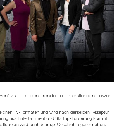
öwen" zu den schnurrenden oder brüllenden Löwen
.
greichen TV-Formaten und wird nach derselben Rezeptur
schung aus Entertainment und Startup-Förderung kommt
altquoten wird auch Startup-Geschichte geschrieben.