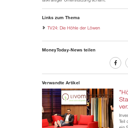
Links zum Thema
TV24: Die Höhle der Löwen
MoneyToday-News teilen
Share
Verwandte Artikel
on
"H
Faceb
Sta
ver
t
Inve
Teil
ein 