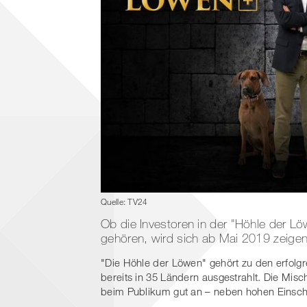
Quelle: TV24
Ob die Investoren in der "Höhle der L
gehören, wird sich ab Mai 2019 zeigen
"Die Höhle der Löwen" gehört zu den erfol
bereits in 35 Ländern ausgestrahlt. Die Mi
beim Publikum gut an – neben hohen Einsch