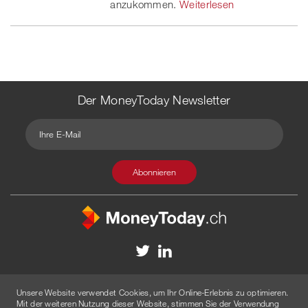
anzukommen.
Weiterlesen
Der MoneyToday Newsletter
Kontakt
Redaktion
Impressum
Datenschutzerklärung
Unsere Website verwendet Cookies, um Ihr Online-Erlebnis zu optimieren.
Disclaimer
Werbung
Mit der weiteren Nutzung dieser Website, stimmen Sie der Verwendung