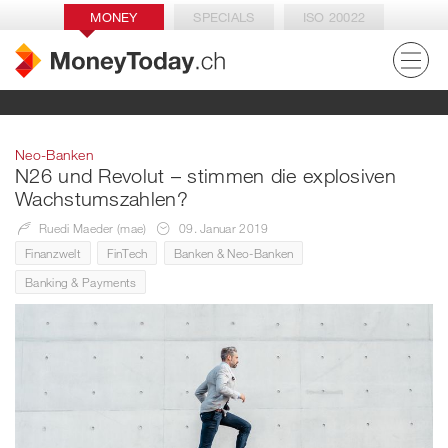
MONEY
SPECIALS
ISO 20022
Neo-Banken
N26 und Revolut – stimmen die explosiven
Wachstumszahlen?
Ruedi Maeder (mae)
09. Januar 2019
Finanzwelt
FinTech
Banken & Neo-Banken
Banking & Payments