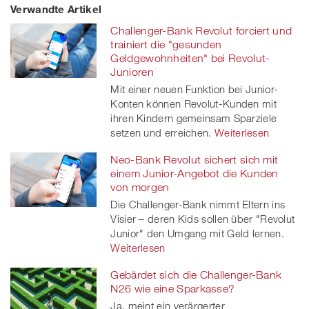
Verwandte Artikel
on
et
on
on
Challenger-Bank Revolut forciert und
Facebook
on
linkedin
Xing
trainiert die "gesunden
Geldgewohnheiten" bei Revolut-
twitt
Junioren
Mit einer neuen Funktion bei Junior-
er
Konten können Revolut-Kunden mit
ihren Kindern gemeinsam Sparziele
setzen und erreichen.
Weiterlesen
Neo-Bank Revolut sichert sich mit
einem Junior-Angebot die Kunden
von morgen
Die Challenger-Bank nimmt Eltern ins
Visier – deren Kids sollen über "Revolut
Junior" den Umgang mit Geld lernen.
Weiterlesen
Gebärdet sich die Challenger-Bank
N26 wie eine Sparkasse?
Ja, meint ein verärgerter