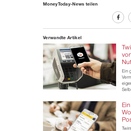
MoneyToday-News teilen
Share
Verwandte Artikel
on
Twi
Faceb
von
Nu
t
Ein 
Verm
eige
Selb
Ein
Wor
Pos
Twin