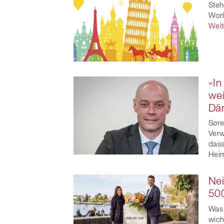
Steh
Worl
Weit
«In
wei
Dä
Søre
Verw
dass
Heim
Nei
500
Was 
wich