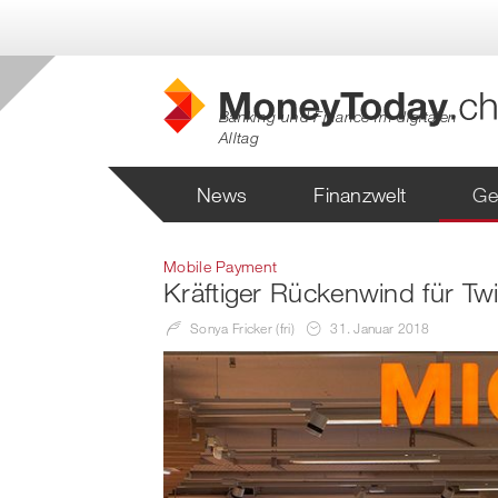
Banking und Finance im digitalen
Alltag
News
Finanzwelt
Ge
Mobile Payment
Kräftiger Rückenwind für Twi
Sonya Fricker (fri)
31. Januar 2018