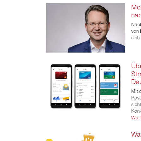
Mob
na
Nach
von 
sich
Üb
Str
De
Mit 
Revo
sich
Konk
Weit
Was