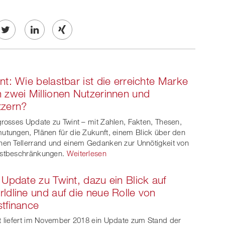
Twe
Share
Share
et
on
on
nt: Wie belastbar ist die erreichte Marke
ook
on
linkedin
Xing
 zwei Millionen Nutzerinnen und
tzern?
witt
grosses Update zu Twint – mit Zahlen, Fakten, Thesen,
er
utungen, Plänen für die Zukunft, einem Blick über den
nen Tellerrand und einem Gedanken zur Unnötigkeit von
stbeschränkungen.
Weiterlesen
 Update zu Twint, dazu ein Blick auf
ldline und auf die neue Rolle von
tfinance
t liefert im November 2018 ein Update zum Stand der