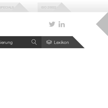
SPECIALS
ISO 20022
isierung
Lexikon