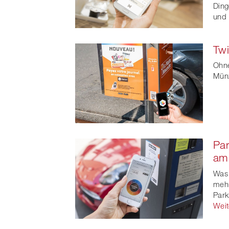
Ding
und 
Twi
Ohne
Münz
Par
am 
Was 
mehr
Park
Weit