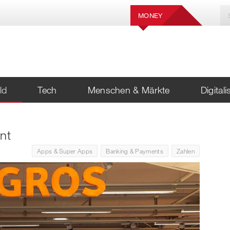
MONEY
ld
Tech
Menschen & Märkte
Digital
nt
Apps & Super Apps
Banking & Payments
Zahlen