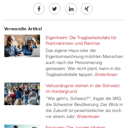
Share
Twe
Share
Share
Verwandte Artikel
on
et
on
on
Eigenheim: Die Tragbarkeitsfalle für
Facebook
on
linkedin
Xing
Rentnerinnen und Rentner
Das eigene Haus oder die
twitt
Eigentumswohnung möchten Menschen
auch nach der Pensionierung
er
geniessen. Wer nicht plant, kann in die
Tragbarkeitsfalle tappen.
Weiterlesen
Verlustängste stehen in der Schweiz
im Vordergrund
"Wie geht‘s, Schweiz?", fragte die SRG
die Schweizer Bevölkerung. Der Blick in
die Zukunft ist pessimistischer als noch
vor einem Jahr.
Weiterlesen
Finanzen: Die Jungen blicken