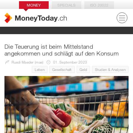
MONEY
SPECIALS
ISO 20022
Die Teuerung ist beim Mittelstand
angekommen und schlägt auf den Konsum
Ruedi Maeder (mae)
01. September 2023
Leben
Gesellschaft
Geld
Studien & Analysen