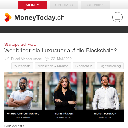
MONEY
SPECIALS
ISO 20022
Startups Schweiz
Wer bringt die Luxusuhr auf die Blockchain?
Ruedi Maeder (mae)
22. Mai 2020
Wirtschaft
Menschen & Märkte
Blockchain
Digitalisierung
Bild: Adresta