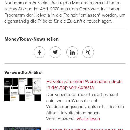
Nachdem die Adresta-Lösung die Marktreife erreicht hatte,
ist das Startup im April 2020 aus dem Corporate-Incubator-
Programm der Helvetia in die Freiheit "entlassen" worden, um
eigenständig die Pflöcke für die Zukunft einzuschlagen.
MoneyToday-News teilen
Share
Twe
Share
Share
Verwandte Artikel
on
et
on
on
Helvetia versichert Wertsachen direkt
Facebook
on
linkedin
Xing
in der App von Adresta
Der Versicherer möchte dort präsent
twitt
sein, wo der Wunsch nach
Versicherungsschutz entsteht – deshalb
er
öffnet Helvetia einen neuen
Vertriebskanal.
Weiterlesen