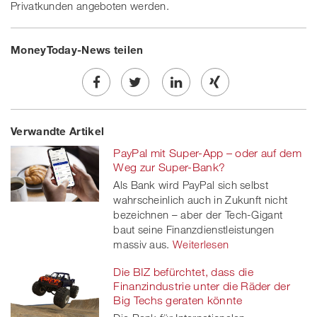
Privatkunden angeboten werden.
MoneyToday-News teilen
Share
Twe
Share
Share
Verwandte Artikel
on
et
on
on
PayPal mit Super-App – oder auf dem
Facebook
on
linkedin
Xing
Weg zur Super-Bank?
Als Bank wird PayPal sich selbst
twitt
wahrscheinlich auch in Zukunft nicht
bezeichnen – aber der Tech-Gigant
er
baut seine Finanzdienstleistungen
massiv aus.
Weiterlesen
Die BIZ befürchtet, dass die
Finanzindustrie unter die Räder der
Big Techs geraten könnte