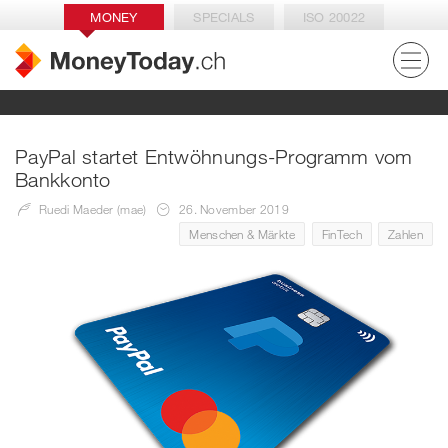
MONEY
SPECIALS
ISO 20022
PayPal startet Entwöhnungs-Programm vom
Bankkonto
Ruedi Maeder (mae)
26. November 2019
Menschen & Märkte
FinTech
Zahlen