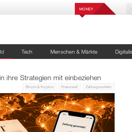
MONEY
ld
Tech
Menschen & Märkte
Digital
 ihre Strategien mit einbeziehen
Bitcoin & Kryptos
Finanzwelt
Zahlungsverkehr