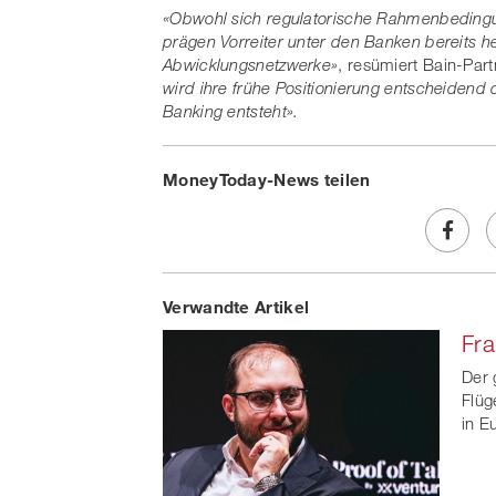
«Obwohl sich regulatorische Rahmenbedingu
prägen Vorreiter unter den Banken bereits h
Abwicklungsnetzwerke»
, resümiert Bain-Par
wird ihre frühe Positionierung entscheidend
Banking entsteht».
MoneyToday-News teilen
Share
Verwandte Artikel
on
Fra
Faceb
Der 
t
Flüg
in E