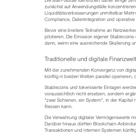
zunächst auf Anwendungsfälle konzentrieren
Liquiditätsverbesserungen unmittelbar Mehrwe
Compliance, Datenintegration und operative I
Bevor eine breitere Teilnahme an Netzwerken 
pilotieren. Die Emission eigener Stablecoins 
dann, wenn eine ausreichende Skalierung und
Traditionelle und digitale Finanzw
Mit der zunehmenden Konvergenz von digital
künftig in beiden Welten parallel operieren, 
Stablecoins und tokenisierte Einlagen werd
voraussichtlich nicht ersetzen, sondern ergä
"zwei Schienen, ein System", in der Kapital 
fliessen kann.
Die Verwahrung digitaler Vermögenswerte mu
Darüber hinaus dürften Blockchain-Anbindu
Transaktionen und internen Systemen künft