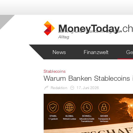
Banking und Finance im digitalen
Alltag
News
Finanzwelt
Ge
Stablecoins
Warum Banken Stablecoins in
Redaktion
17. Juni 2026