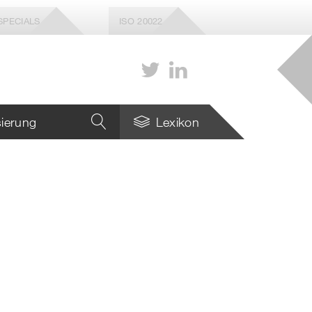
SPECIALS
ISO 20022
isierung
Lexikon