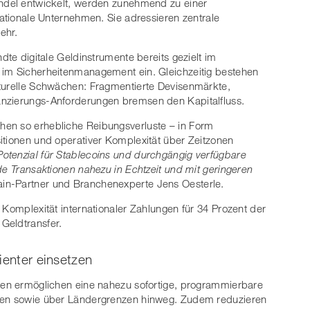
andel entwickelt, werden zunehmend zu einer
nationale Unternehmen. Sie adressieren zentrale
ehr.
dte digitale Geldinstrumente bereits gezielt im
 im Sicherheitenmanagement ein. Gleichzeitig bestehen
kturelle Schwächen: Fragmentierte Devisenmärkte,
anzierungs-Anforderungen bremsen den Kapitalfluss.
hen so erhebliche Reibungsverluste – in Form
itionen und operativer Komplexität über Zeitzonen
 Potenzial für Stablecoins und durchgängig verfügbare
de Transaktionen nahezu in Echtzeit und mit geringeren
Bain-Partner und Branchenexperte Jens Oesterle.
 Komplexität internationaler Zahlungen für 34 Prozent der
Geldtransfer.
ienter einsetzen
egen ermöglichen eine nahezu sofortige, programmierbare
onen sowie über Ländergrenzen hinweg. Zudem reduzieren