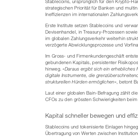
Stablecoins, ursprünglich für den Krypto-H
strategischen Priorität für Banken und multi
Ineffizienzen im internationalen Zahlungsverk
Erste Institute setzen Stablecoins und verwan
Devisenhandel, in Treasury-Prozessen sowie
im globalen Zahlungsverkehr weiterhin stru
verzögerte Abwicklungsprozesse und Vorfin
Im Gross- und Firmenkundengeschäft entste
gebundenen Kapitals, persistenter Risikopos
hinweg.
«Daraus ergibt sich ein erhebliches
digitale Instrumente, die grenzüberschreiten
strukturellen Hürden ermöglichen»
, betont 
Laut einer globalen Bain-Befragung zählt die
CFOs zu den grössten Schwierigkeiten beim 
Kapital schneller bewegen und effiz
Stablecoins und tokenisierte Einlagen hing
Übertragung von Werten zwischen Instituti