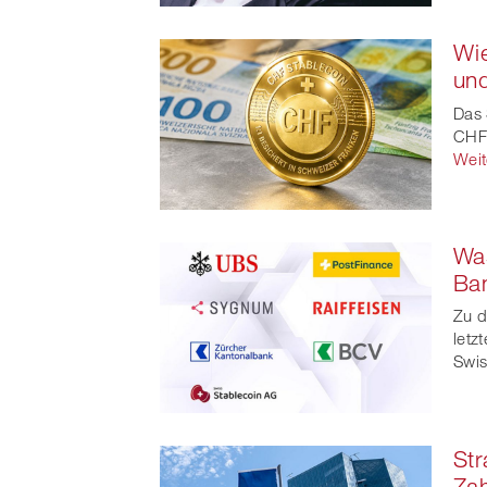
Wie
un
Das 
CHF-
Weit
Was
Ban
Zu d
letz
Swis
Str
Zah