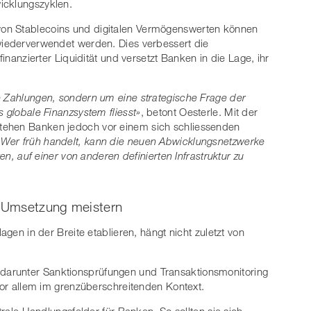
icklungszyklen.
on Stablecoins und digitalen Vermögenswerten können
wiederverwendet werden. Dies verbessert die
finanzierter Liquidität und versetzt Banken in die Lage, ihr
e Zahlungen, sondern um eine strategische Frage der
s globale Finanzsystem fliesst»
, betont Oesterle. Mit der
tehen Banken jedoch vor einem sich schliessenden
«Wer früh handelt, kann die neuen Abwicklungsnetzwerke
ren, auf einer von anderen definierten Infrastruktur zu
 Umsetzung meistern
agen in der Breite etablieren, hängt nicht zuletzt von
arunter Sanktionsprüfungen und Transaktionsmonitoring
 vor allem im grenzüberschreitenden Kontext.
ntrale Handlungsfelder für Banken. So sollten sie sich