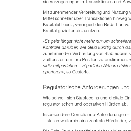
sie Verzögerungen in Transaktionen und Abw
Mit zunehmender Verbreitung und Nutzung v
Mittel schneller über Transaktionen hinweg 
Kapitaleffizienz, verringert den Bedarf an vor
Kapital gezielter einzusetzen.
«Es geht längst nicht mehr nur um schneller
Kontrolle darüber, wie Geld künftig durch da
zunehmenden Verbreitung von Stablecoins s
Zeitfenster, um ihre Position zu bestimmen.
aktiv mitgestalten – zögerliche Akteure riskie
operieren»
, so Oesterle.
Regulatorische Anforderungen und
Wie schnell sich Stablecoins und digitale Einl
regulatorischen und operativen Hürden ab.
Insbesondere Compliance-Anforderungen – d
– stellen weiterhin eine zentrale Hürde dar,
Die Bain-Studie identifiziert daher einige ze