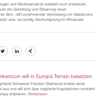
ngen und Marktstandards weltweit noch entwickeln,
eute die Gestaltung und Steuerung neuer
tner Sinn.
«Mit zunehmender Verbreitung von Stablecoins
 dafür sein, wo künftig Wertschöpfung im Wholesale
Twe
Share
Share
et
on
on
nkencoin will in Europa Terrain besetzen
ook
on
linkedin
Xing
grösste Schweizer-Franken-Stablecoin breitet seine
witt
el aus und will sich über regulierte Kryptobörsen verstärkt
uropa etablieren.
Weiterlesen
er