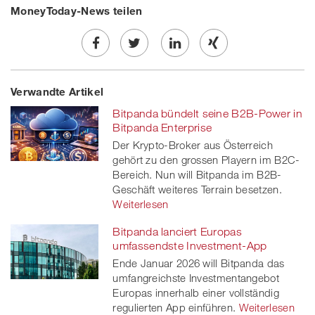
MoneyToday-News teilen
Share
Twe
Share
Share
Verwandte Artikel
on
et
on
on
Bitpanda bündelt seine B2B-Power in
Facebook
on
linkedin
Xing
Bitpanda Enterprise
Der Krypto-Broker aus Österreich
twitt
gehört zu den grossen Playern im B2C-
Bereich. Nun will Bitpanda im B2B-
er
Geschäft weiteres Terrain besetzen.
Weiterlesen
Bitpanda lanciert Europas
umfassendste Investment-App
Ende Januar 2026 will Bitpanda das
umfangreichste Investmentangebot
Europas innerhalb einer vollständig
regulierten App einführen.
Weiterlesen