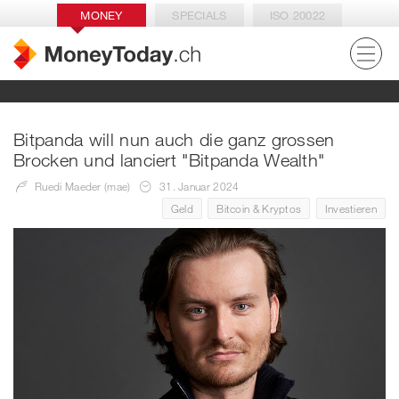
MONEY
SPECIALS
ISO 20022
Bitpanda will nun auch die ganz grossen
Brocken und lanciert "Bitpanda Wealth"
Ruedi Maeder (mae)
31. Januar 2024
Geld
Bitcoin & Kryptos
Investieren