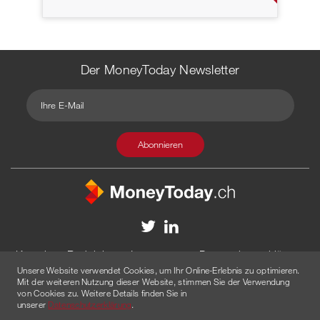
Der MoneyToday Newsletter
Kontakt
Redaktion
Impressum
Datenschutzerklärung
Unsere Website verwendet Cookies, um Ihr Online-Erlebnis zu optimieren.
Disclaimer
Werbung
Mit der weiteren Nutzung dieser Website, stimmen Sie der Verwendung
von Cookies zu. Weitere Details finden Sie in
© 2026 Created by
AGENTUR AM WASSER
unserer
Datenschutzerklärung
.