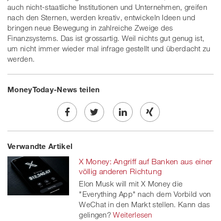
auch nicht-staatliche Institutionen und Unternehmen, greifen
nach den Sternen, werden kreativ, entwickeln Ideen und
bringen neue Bewegung in zahlreiche Zweige des
Finanzsystems. Das ist grossartig. Weil nichts gut genug ist,
um nicht immer wieder mal infrage gestellt und überdacht zu
werden.
MoneyToday-News teilen
Share
Twe
Share
Share
Verwandte Artikel
on
et
on
on
X Money: Angriff auf Banken aus einer
Facebook
on
linkedin
Xing
völlig anderen Richtung
Elon Musk will mit X Money die
twitt
"Everything App" nach dem Vorbild von
WeChat in den Markt stellen. Kann das
er
gelingen?
Weiterlesen