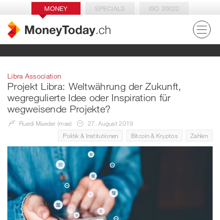
MONEY
SPECIALS
ISO 20022
Libra Association
Projekt Libra: Weltwährung der Zukunft,
wegregulierte Idee oder Inspiration für
wegweisende Projekte?
Ruedi Maeder (mae)
27. August 2019
Politik & Institutionen
Bitcoin & Kryptos
Zahlen