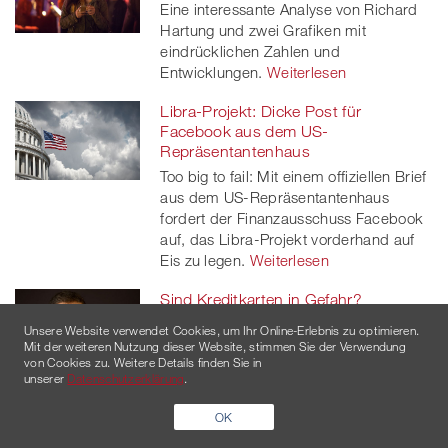
Eine interessante Analyse von Richard
Hartung und zwei Grafiken mit
eindrücklichen Zahlen und
Entwicklungen.
Weiterlesen
Libra-Projekt: Dicke Post für
Facebook aus dem US-
Repräsentantenhaus
Too big to fail: Mit einem offiziellen Brief
aus dem US-Repräsentantenhaus
fordert der Finanzausschuss Facebook
auf, das Libra-Projekt vorderhand auf
Eis zu legen.
Weiterlesen
Sind Kreditkarten in Gefahr?
Gastautor Ramesh Ramani über
Unsere Website verwendet Cookies, um Ihr Online-Erlebnis zu optimieren.
Entwicklungen im Zahlungsverkehr,
Mit der weiteren Nutzung dieser Website, stimmen Sie der Verwendung
von Cookies zu. Weitere Details finden Sie in
welche auch und gerade Kartenanbieter
unserer
Datenschutzerklärung
.
vor Herausforderungen stellen.
Weiterlesen
OK
Miles & More: Airlines bauen jetzt