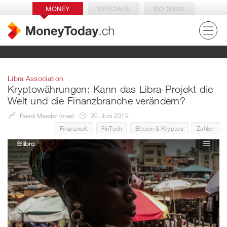
MONEY
SPECIALS
ISO 20022
Libra Association
Kryptowährungen: Kann das Libra-Projekt die
Welt und die Finanzbranche verändern?
Ruedi Maeder (mae)
20. Juni 2019
Finanzwelt
FinTech
Bitcoin & Kryptos
Zahlen