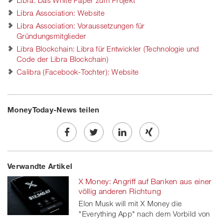
Libra: Das White Paper zum Projekt
Libra Association: Website
Libra Association: Voraussetzungen für
Gründungsmitglieder
Libra Blockchain: Libra für Entwickler (Technologie und
Code der Libra Blockchain)
Calibra (Facebook-Tochter): Website
MoneyToday-News teilen
Share
Twe
Share
Share
Verwandte Artikel
on
et
on
on
X Money: Angriff auf Banken aus einer
Facebook
on
linkedin
Xing
völlig anderen Richtung
Elon Musk will mit X Money die
twitt
"Everything App" nach dem Vorbild von