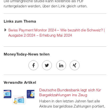
Die umfangreiche Studie kann kostenlos als PDF
runtergeladen werden, über den Link gleich unten.
Links zum Thema
Swiss Payment Monitor 2024 – Wie bezahlt die Schweiz? |
Ausgabe 2/2024 – Erhebung Mai 2024
MoneyToday-News teilen
Share
Twe
Share
Share
Verwandte Artikel
on
et
on
on
Deutsche Bundesbank legt sich für
Facebook
on
linkedin
Xing
Bargeldzahlungen ins Zeug
Haben in den letzten Jahren fast alle
twitt
Akteure bargeldlose Zahlungen portiert,