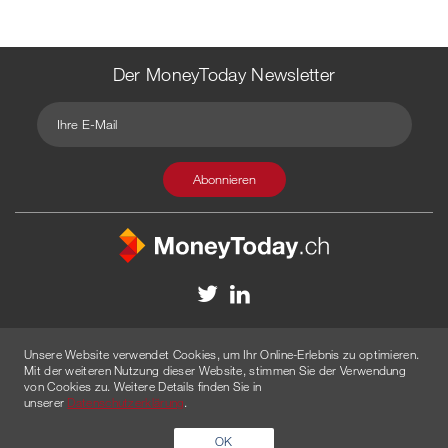
Der MoneyToday Newsletter
Kontakt
Redaktion
Impressum
Datenschutzerklärung
Unsere Website verwendet Cookies, um Ihr Online-Erlebnis zu optimieren.
Disclaimer
Werbung
Mit der weiteren Nutzung dieser Website, stimmen Sie der Verwendung
von Cookies zu. Weitere Details finden Sie in
© 2026 Created by
AGENTUR AM WASSER
unserer
Datenschutzerklärung
.
OK