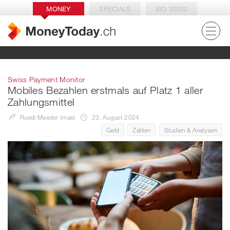
MONEY
SPECIALS
ISO 20022
Swiss Payment Monitor
Mobiles Bezahlen erstmals auf Platz 1 aller
Zahlungsmittel
Ruedi Maeder (mae)
23. August 2024
Geld
Zahlen
Studien & Analysen