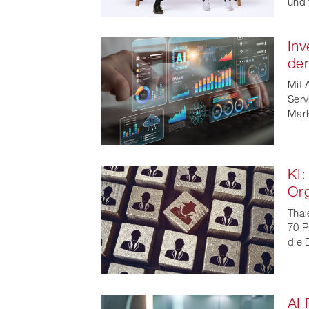
und 
Inv
der
Mit 
Serv
Mark
KI:
Org
Thal
70 P
die 
AI 