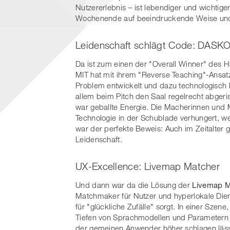
Nutzererlebnis – ist lebendiger und wichtig
Wochenende auf beeindruckende Weise und
Leidenschaft schlägt Code: DASKO.
Da ist zum einen der "Overall Winner" des 
MIT hat mit ihrem "Reverse Teaching"-Ansatz
Problem entwickelt und dazu technologisch 
allem beim Pitch den Saal regelrecht abger
war geballte Energie. Die Macherinnen und M
Technologie in der Schublade verhungert, we
war der perfekte Beweis: Auch im Zeitalter 
Leidenschaft.
UX-Excellence: Livemap Matcher
Und dann war da die Lösung der
Livemap M
Matchmaker für Nutzer und hyperlokale Dien
für "glückliche Zufälle" sorgt. In einer Szene
Tiefen von Sprachmodellen und Parametern v
der gemeinen Anwender höher schlagen läss