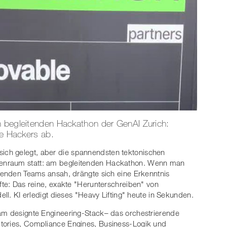
n begleitenden Hackathon der GenAI Zurich:
ie Hackers ab.
sich gelegt, aber die spannendsten tektonischen
enraum statt: am begleitenden Hackathon. Wenn man
etenden Teams ansah, drängte sich eine Erkenntnis
fte: Das reine, exakte "Herunterschreiben" von
ell. KI erledigt dieses "Heavy Lifting" heute in Sekunden.
sam designte Engineering-Stack– das orchestrierende
tories, Compliance Engines, Business-Logik und