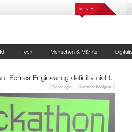
MONEY
ld
Tech
Menschen & Märkte
Digital
. Echtes Engineering definitiv nicht.
Technologie
Künstliche Intelligenz