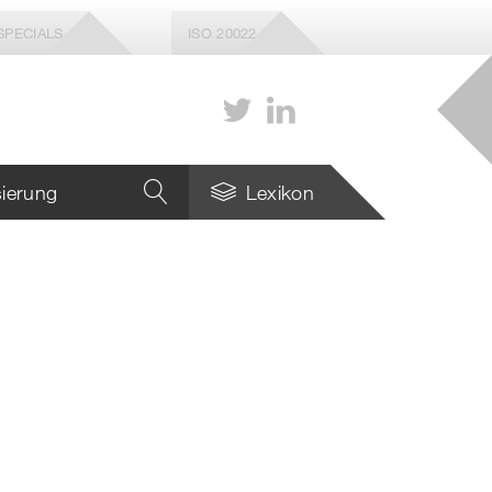
SPECIALS
ISO 20022
isierung
Lexikon