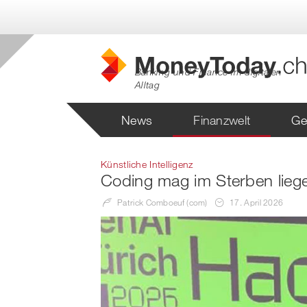
Banking und Finance im digitalen
Alltag
News
Finanzwelt
Ge
Künstliche Intelligenz
Coding mag im Sterben liegen
Patrick Comboeuf (com)
17. April 2026