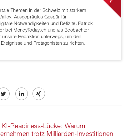
gitale Themen in der Schweiz mit starkem
 Valley. Ausgeprägtes Gespür für
gitale Notwendigkeiten und Defizite. Patrick
itor bei MoneyToday.ch und als Beobachter
ür unsere Redaktion unterwegs, um den
 Ereignisse und Protagonisten zu richten.
Twe
Share
Share
et
on
on
e KI-Readiness-Lücke: Warum
ook
on
linkedin
Xing
ernehmen trotz Milliarden-Investitionen