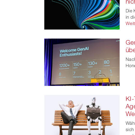
ni
t
Die 
in d
Weit
Gen
üb
Nach
Hone
KI-
Ag
We
Währ
sich