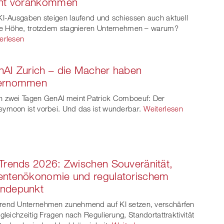
cht vorankommen
witt
KI-Ausgaben steigen laufend und schiessen auch aktuell
er
ie Höhe, trotzdem stagnieren Unternehmen – warum?
erlesen
AI Zurich – die Macher haben
ernommen
 zwei Tagen GenAI meint Patrick Comboeuf: Der
ymoon ist vorbei. Und das ist wunderbar.
Weiterlesen
Trends 2026: Zwischen Souveränität,
entenökonomie und regulatorischem
ndepunkt
end Unternehmen zunehmend auf KI setzen, verschärfen
 gleichzeitig Fragen nach Regulierung, Standortattraktivität