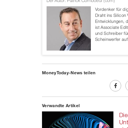
Der Autor: Patrick Comboeuf (com)
Vordenker für di
Draht ins Silicon
Entwicklungen, di
ist Associate Ed
und Schreiber f
Scheinwerfer auf
MoneyToday-News teilen
Share
Verwandte Artikel
on
Di
Faceb
Unt