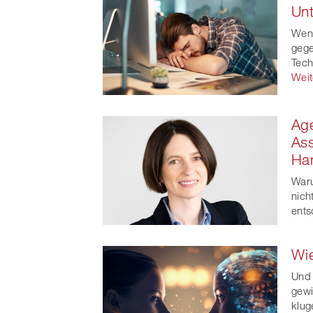
Un
Wenn
gege
Tech
Weit
Age
As
Ha
Waru
nich
ents
Wie
Und
gewi
klug