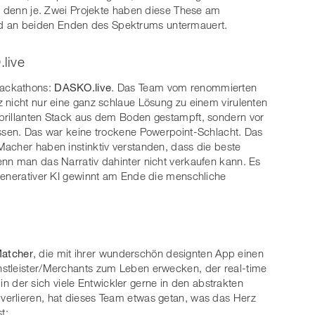
er denn je. Zwei Projekte haben diese These am
 an beiden Enden des Spektrums untermauert.
live
Hackathons:
DASKO.live
. Das Team vom renommierten
 nicht nur eine ganz schlaue Lösung zu einem virulenten
brillanten Stack aus dem Boden gestampft, sondern vor
issen. Das war keine trockene Powerpoint-Schlacht. Das
acher haben instinktiv verstanden, dass die beste
nn man das Narrativ dahinter nicht verkaufen kann. Es
generativer KI gewinnt am Ende die menschliche
atcher
, die mit ihrer wunderschön designten App einen
stleister/Merchants zum Leben erwecken, der real-time
, in der sich viele Entwickler gerne in den abstrakten
erlieren, hat dieses Team etwas getan, was das Herz
t: