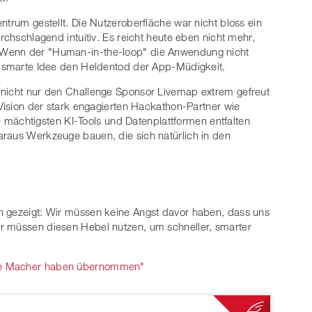
ntrum gestellt. Die Nutzeroberfläche war nicht bloss ein
rchschlagend intuitiv. Es reicht heute eben nicht mehr,
 Wenn der "Human-in-the-loop" die Anwendung nicht
so smarte Idee den Heldentod der App-Müdigkeit.
 nicht nur den Challenge Sponsor Livemap extrem gefreut
 Vision der stark engagierten Hackathon-Partner wie
e mächtigsten KI-Tools und Datenplattformen entfalten
araus Werkzeuge bauen, die sich natürlich in den
h gezeigt: Wir müssen keine Angst davor haben, dass uns
r müssen diesen Hebel nutzen, um schneller, smarter
"Die Macher haben übernommen"