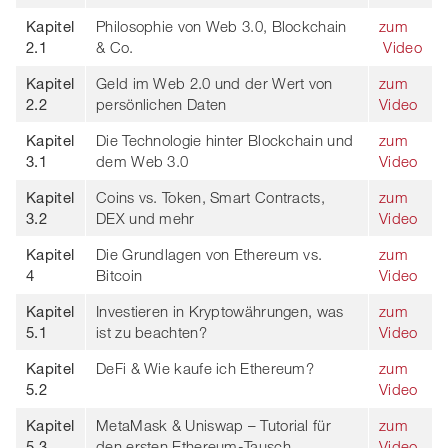
Kapitel
Philosophie von Web 3.0, Blockchain
zum
2.1
& Co.
Video
Kapitel
Geld im Web 2.0 und der Wert von
zum
2.2
persönlichen Daten
Video
Kapitel
Die Technologie hinter Blockchain und
zum
3.1
dem Web 3.0
Video
Kapitel
Coins vs. Token, Smart Contracts,
zum
3.2
DEX und mehr
Video
Kapitel
Die Grundlagen von Ethereum vs.
zum
4
Bitcoin
Video
Kapitel
Investieren in Kryptowährungen, was
zum
5.1
ist zu beachten?
Video
Kapitel
DeFi & Wie kaufe ich Ethereum?
zum
5.2
Video
Kapitel
MetaMask & Uniswap – Tutorial für
zum
5.3
den ersten Ethereum-Tausch
Video