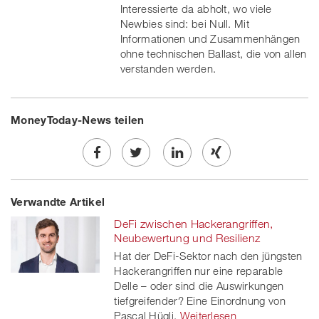
Interessierte da abholt, wo viele
Newbies sind: bei Null. Mit
Informationen und Zusammenhängen
ohne technischen Ballast, die von allen
verstanden werden.
MoneyToday-News teilen
Share
Twe
Share
Share
Verwandte Artikel
on
et
on
on
DeFi zwischen Hackerangriffen,
Facebook
on
linkedin
Xing
Neubewertung und Resilienz
Hat der DeFi-Sektor nach den jüngsten
twitt
Hackerangriffen nur eine reparable
Delle – oder sind die Auswirkungen
er
tiefgreifender? Eine Einordnung von
Pascal Hügli.
Weiterlesen