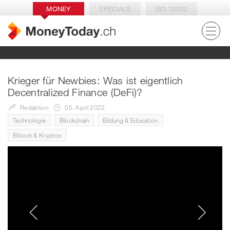
MONEY
SPECIALS
ISO 20022
Krieger für Newbies: Was ist eigentlich
Decentralized Finance (DeFi)?
Redaktion
05. April 2022
Technologie
Blockchain
Bildung & Education
Bitcoin & Kryptos