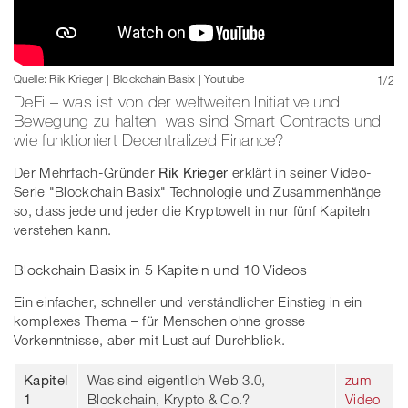
Bild: BcBx
Quelle: Rik Krieger | Blockchain Basix | Youtube
1
/
2
DeFi – was ist von der weltweiten Initiative und
Bewegung zu halten, was sind Smart Contracts und
wie funktioniert Decentralized Finance?
Der Mehrfach-Gründer
Rik Krieger
erklärt in seiner Video-
Serie "Blockchain Basix" Technologie und Zusammenhänge
so, dass jede und jeder die Kryptowelt in nur fünf Kapiteln
verstehen kann.
Blockchain Basix in 5 Kapiteln und 10 Videos
Ein einfacher, schneller und verständlicher Einstieg in ein
komplexes Thema – für Menschen ohne grosse
Vorkenntnisse, aber mit Lust auf Durchblick.
Kapitel
Was sind eigentlich Web 3.0,
zum
1
Blockchain, Krypto & Co.?
Video