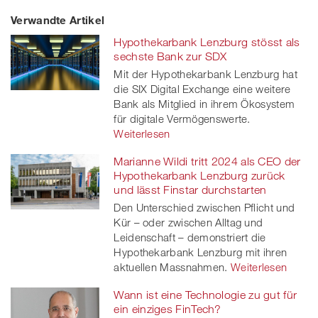
Verwandte Artikel
on
et
on
on
Hypothekarbank Lenzburg stösst als
Facebook
on
linkedin
Xing
sechste Bank zur SDX
Mit der Hypothekarbank Lenzburg hat
twitt
die SIX Digital Exchange eine weitere
Bank als Mitglied in ihrem Ökosystem
er
für digitale Vermögenswerte.
Weiterlesen
Marianne Wildi tritt 2024 als CEO der
Hypothekarbank Lenzburg zurück
und lässt Finstar durchstarten
Den Unterschied zwischen Pflicht und
Kür – oder zwischen Alltag und
Leidenschaft – demonstriert die
Hypothekarbank Lenzburg mit ihren
aktuellen Massnahmen.
Weiterlesen
Wann ist eine Technologie zu gut für
ein einziges FinTech?