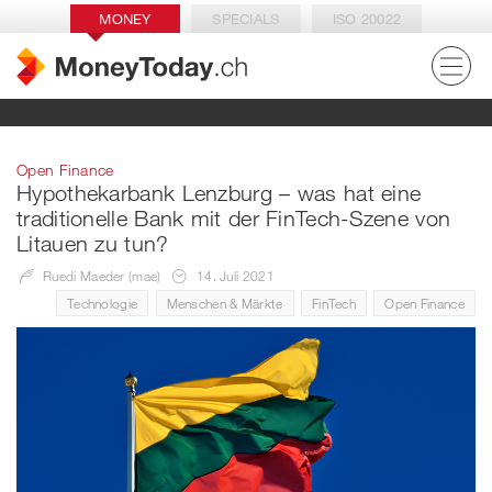
MONEY
SPECIALS
ISO 20022
Open Finance
Hypothekarbank Lenzburg – was hat eine
traditionelle Bank mit der FinTech-Szene von
Litauen zu tun?
Ruedi Maeder (mae)
14. Juli 2021
Technologie
Menschen & Märkte
FinTech
Open Finance