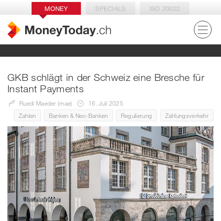
MONEY
SPECIALS
ISO 20022
GKB schlägt in der Schweiz eine Bresche für
Instant Payments
Ruedi Maeder (mae)
16. Juli 2025
Zahlen
Banken & Neo-Banken
Regulierung
Zahlungsverkehr