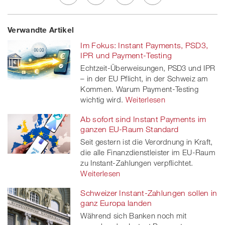
Share
Twe
Share
Share
Verwandte Artikel
on
et
on
on
Im Fokus: Instant Payments, PSD3,
Facebook
on
linkedin
Xing
IPR und Payment-Testing
Echtzeit-Überweisungen, PSD3 und IPR
twitt
– in der EU Pflicht, in der Schweiz am
Kommen. Warum Payment-Testing
er
wichtig wird.
Weiterlesen
Ab sofort sind Instant Payments im
ganzen EU-Raum Standard
Seit gestern ist die Verordnung in Kraft,
die alle Finanzdienstleister im EU-Raum
zu Instant-Zahlungen verpflichtet.
Weiterlesen
Schweizer Instant-Zahlungen sollen in
ganz Europa landen
Während sich Banken noch mit