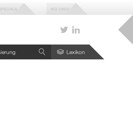
SPECIALS
ISO 20022
isierung
Lexikon