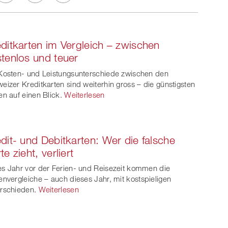
Twe
Share
Share
et
on
on
ditkarten im Vergleich – zwischen
ook
on
linkedin
Xing
tenlos und teuer
witt
Kosten- und Leistungsunterschiede zwischen den
eizer Kreditkarten sind weiterhin gross – die günstigsten
er
en auf einen Blick.
Weiterlesen
dit- und Debitkarten: Wer die falsche
te zieht, verliert
s Jahr vor der Ferien- und Reisezeit kommen die
envergleiche – auch dieses Jahr, mit kostspieligen
rschieden.
Weiterlesen