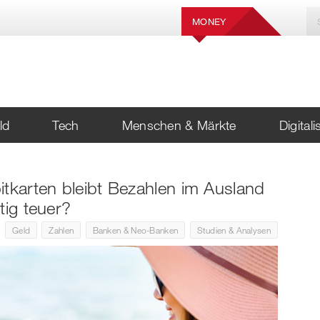
MONEY
ld
Tech
Menschen & Märkte
Digital
itkarten bleibt Bezahlen im Ausland
tig teuer?
Geld
Zahlen
Banken & Neo-Banken
Studien & Analysen