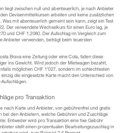
liegt zwischen null und abenteuerlich, je nach Anbieter
 den Devisenmittelkursen arbeiten und keine zusätzlichen
 Was mit abenteuerlich gemeint sein kann, zeigt ein Test
22. Der verwendete Wechselkurs für einen Euro lag, je
270 und CHF 1.2080. Der Aufschlag im Vergleich zum
e Anbieter verwenden, beträgt beim teuersten
osta Brava eine Zeitung oder eine Cola, fallen diese
iger ins Gewicht. Wird jedoch der Mietwagen bezahlt,
nfalls möglichen CHF 1'027, sondern im schlechtesten
, einzig die eingesetzte Karte macht den Unterschied von
s-Aufschlägen.
hläge pro Transaktion
je nach Karte und Anbieter, von gebührenfrei und gratis
hen bei den Anbietern, welche Gebühren und Zuschläge
le: Entweder wird pro Transaktion eine fixe Gebühr
nbieter stellt einen prozentualen Bearbeitungszuschlag in
 erhoben wird, zum Beispiel 2.5 Prozent.