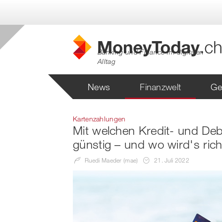
Banking und Finance im digitalen
Alltag
News
Finanzwelt
Ge
Kartenzahlungen
Mit welchen Kredit- und Deb
günstig – und wo wird's rich
Ruedi Maeder (mae)
21. Juli 2022