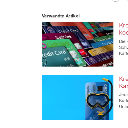
Share
Verwandte Artikel
on
Kre
Faceb
kos
t
Die 
Schw
Kart
Kre
Kar
Jede
Kart
Unte