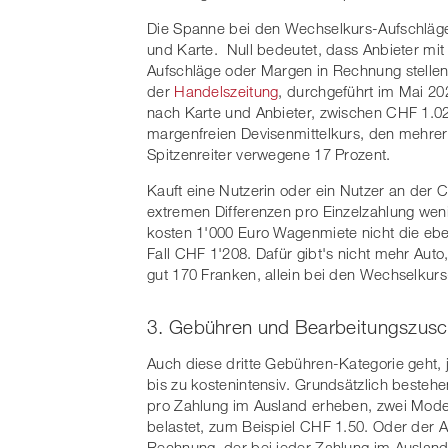
Die Spanne bei den Wechselkurs-Aufschlägen 
und Karte. Null bedeutet, dass Anbieter mit
Aufschläge oder Margen in Rechnung stellen.
der
Handelszeitung
, durchgeführt im Mai 20
nach Karte und Anbieter, zwischen CHF 1.0
margenfreien Devisenmittelkurs, den mehrer
Spitzenreiter verwegene 17 Prozent.
Kauft eine Nutzerin oder ein Nutzer an der C
extremen Differenzen pro Einzelzahlung wen
kosten 1'000 Euro Wagenmiete nicht die ebe
Fall CHF 1'208. Dafür gibt's nicht mehr Auto
gut 170 Franken, allein bei den Wechselkur
3. Gebühren und Bearbeitungszusc
Auch diese dritte Gebühren-Kategorie geht, 
bis zu kostenintensiv. Grundsätzlich beste
pro Zahlung im Ausland erheben, zwei Model
belastet, zum Beispiel CHF 1.50. Oder der A
Rechnung, der bei jeder Zahlung im Ausland