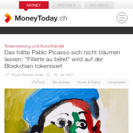
MONEY
SPECIALS
ISO 20022
Tokenisierung und Kunsthandel
Das hätte Pablo Picasso sich nicht träumen
lassen: "Fillette au béret" wird auf der
Blockchain tokenisiert
Ruedi Maeder (mae)
16. Juli 2021
FinTech
Blockchain
Kunst & Kultur
Investieren