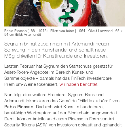
Pablo Picasso (1881-1973) | Fillette au béret | 1964 | Öl auf Leinwand | 65 x
54 cm (Bild: Artemundi)
Sygnum bringt zusammen mit Artemundi neuen
Schwung in den Kunshandel und schafft neue
Möglichkeiten für Kunstfreunde und Investoren.
Letzten Februar hat Sygnum den Startschuss gesetzt für
Asset-Token-Angebote im Bereich Kunst- und
Sammelobjekte – damals hat das FinTech investierbare
Premium-Weine tokenisiert,
wir haben berichtet
.
Nun folgt eine weitere Premiere: Sygnum Bank und
Artemundi tokenisieren das Gemälde "Fillette au béret" von
Pablo Picasso
. Dadurch wird Kunst in handelbare,
bankfähige Wertpapiere auf der Blockchain umgewandelt.
Damit können Anteile an diesem Picasso in Form von Art
Security Tokens (ASTs) von Investoren gekauft und gehandelt