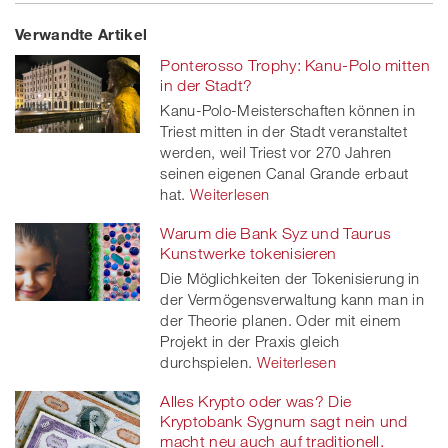
Share
Twe
Share
Share
Verwandte Artikel
on
et
on
on
Ponterosso Trophy: Kanu-Polo mitten
Facebook
on
linkedin
Xing
in der Stadt?
Kanu-Polo-Meisterschaften können in
twitt
Triest mitten in der Stadt veranstaltet
werden, weil Triest vor 270 Jahren
er
seinen eigenen Canal Grande erbaut
hat.
Weiterlesen
Warum die Bank Syz und Taurus
Kunstwerke tokenisieren
Die Möglichkeiten der Tokenisierung in
der Vermögensverwaltung kann man in
der Theorie planen. Oder mit einem
Projekt in der Praxis gleich
durchspielen.
Weiterlesen
Alles Krypto oder was? Die
Kryptobank Sygnum sagt nein und
macht neu auch auf traditionell.