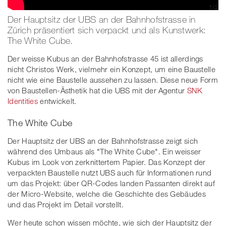
1
/
2
Der Hauptsitz der UBS an der Bahnhofstrasse in
Bild: Video Making of | SNK Identities AG
Zürich präsentiert sich verpackt und als Kunstwerk:
The White Cube.
Der weisse Kubus an der Bahnhofstrasse 45 ist allerdings
nicht Christos Werk, vielmehr ein Konzept, um eine Baustelle
nicht wie eine Baustelle aussehen zu lassen. Diese neue Form
von Baustellen-Ästhetik hat die UBS mit der Agentur
SNK
Identities
entwickelt.
The White Cube
Der Hauptsitz der UBS an der Bahnhofstrasse zeigt sich
während des Umbaus als "The White Cube". Ein weisser
Kubus im Look von zerknittertem Papier. Das Konzept der
verpackten Baustelle nutzt UBS auch für Informationen rund
um das Projekt: über QR-Codes landen Passanten direkt auf
der Micro-Website, welche die Geschichte des Gebäudes
und das Projekt im Detail vorstellt.
Wer heute schon wissen möchte, wie sich der Hauptsitz der