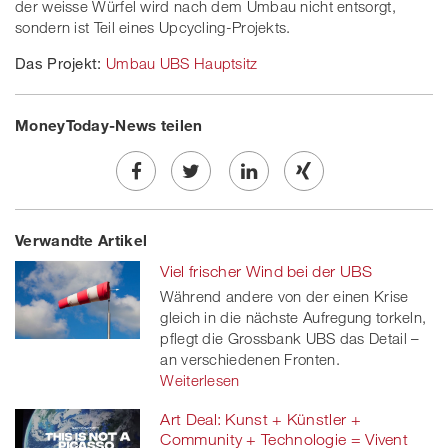
der weisse Würfel wird nach dem Umbau nicht entsorgt,
sondern ist Teil eines Upcycling-Projekts.
Das Projekt:
Umbau UBS Hauptsitz
MoneyToday-News teilen
Share
Twe
Share
Share
Verwandte Artikel
on
et
on
on
Viel frischer Wind bei der UBS
Facebook
on
linkedin
Xing
Während andere von der einen Krise
gleich in die nächste Aufregung torkeln,
twitt
pflegt die Grossbank UBS das Detail –
er
an verschiedenen Fronten.
Weiterlesen
Art Deal: Kunst + Künstler +
Community + Technologie = Vivent