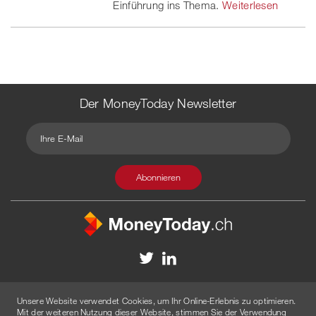
Einführung ins Thema.
Weiterlesen
Der MoneyToday Newsletter
Kontakt
Redaktion
Impressum
Datenschutzerklärung
Unsere Website verwendet Cookies, um Ihr Online-Erlebnis zu optimieren.
Disclaimer
Werbung
Mit der weiteren Nutzung dieser Website, stimmen Sie der Verwendung