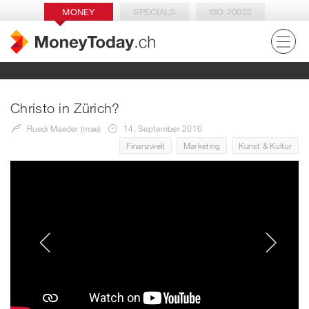
MONEY
SPECIALS
ISO 20022
Christo in Zürich?
Ruedi Maeder (mae)
14. September 2016
Finanzwelt
Marketing
Kunst & Kultur