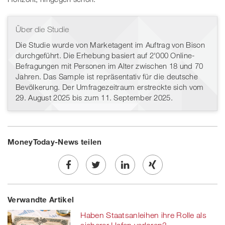
Über die Studie
Die Studie wurde von Marketagent im Auftrag von Bison
durchgeführt. Die Erhebung basiert auf 2'000 Online-
Befragungen mit Personen im Alter zwischen 18 und 70
Jahren. Das Sample ist repräsentativ für die deutsche
Bevölkerung. Der Umfragezeitraum erstreckte sich vom
29. August 2025 bis zum 11. September 2025.
MoneyToday-News teilen
Share
Twe
Share
Share
Verwandte Artikel
on
et
on
on
Haben Staatsanleihen ihre Rolle als
Facebook
on
linkedin
Xing