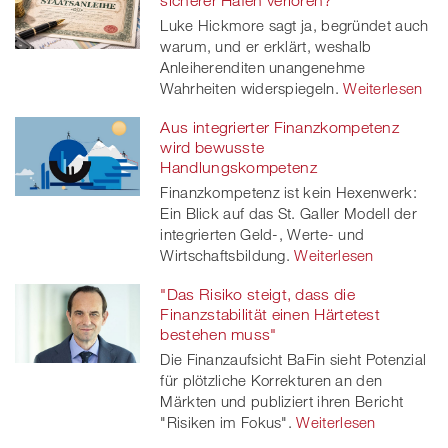
sicherer Hafen verloren?
Luke Hickmore sagt ja, begründet auch
twitt
warum, und er erklärt, weshalb
Anleiherenditen unangenehme
er
Wahrheiten widerspiegeln.
Weiterlesen
Aus integrierter Finanzkompetenz
wird bewusste
Handlungskompetenz
Finanzkompetenz ist kein Hexenwerk:
Ein Blick auf das St. Galler Modell der
integrierten Geld-, Werte- und
Wirtschaftsbildung.
Weiterlesen
"Das Risiko steigt, dass die
Finanzstabilität einen Härtetest
bestehen muss"
Die Finanzaufsicht BaFin sieht Potenzial
für plötzliche Korrekturen an den
Märkten und publiziert ihren Bericht
"Risiken im Fokus".
Weiterlesen