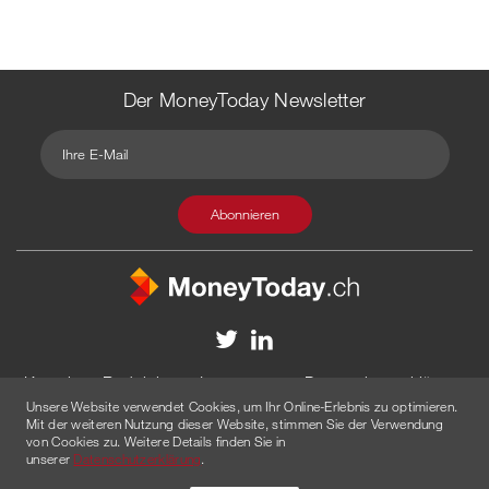
Der MoneyToday Newsletter
Kontakt
Redaktion
Impressum
Datenschutzerklärung
Unsere Website verwendet Cookies, um Ihr Online-Erlebnis zu optimieren.
Disclaimer
Werbung
Mit der weiteren Nutzung dieser Website, stimmen Sie der Verwendung
von Cookies zu. Weitere Details finden Sie in
© 2026 Created by
AGENTUR AM WASSER
unserer
Datenschutzerklärung
.