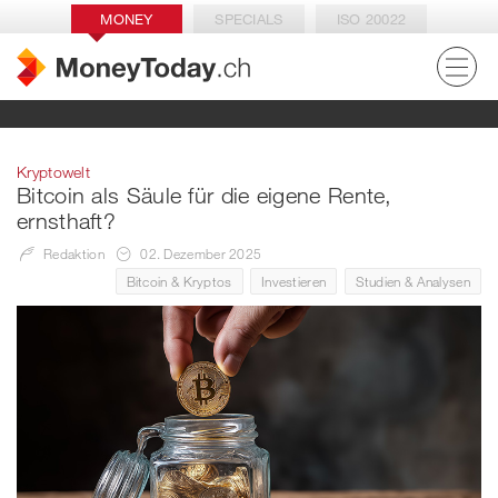
MONEY
SPECIALS
ISO 20022
Kryptowelt
Bitcoin als Säule für die eigene Rente,
ernsthaft?
Redaktion
02. Dezember 2025
Bitcoin & Kryptos
Investieren
Studien & Analysen