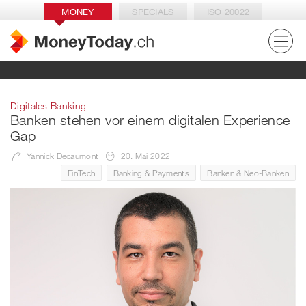
MONEY
SPECIALS
ISO 20022
Digitales Banking
Banken stehen vor einem digitalen Experience
Gap
Yannick Decaumont
20. Mai 2022
FinTech
Banking & Payments
Banken & Neo-Banken