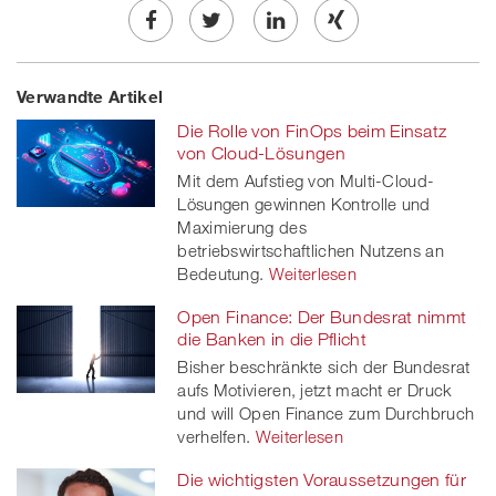
Share
Twe
Share
Share
Verwandte Artikel
on
et
on
on
Die Rolle von FinOps beim Einsatz
Facebook
on
linkedin
Xing
von Cloud-Lösungen
Mit dem Aufstieg von Multi-Cloud-
twitt
Lösungen gewinnen Kontrolle und
Maximierung des
er
betriebswirtschaftlichen Nutzens an
Bedeutung.
Weiterlesen
Open Finance: Der Bundesrat nimmt
die Banken in die Pflicht
Bisher beschränkte sich der Bundesrat
aufs Motivieren, jetzt macht er Druck
und will Open Finance zum Durchbruch
verhelfen.
Weiterlesen
Die wichtigsten Voraussetzungen für