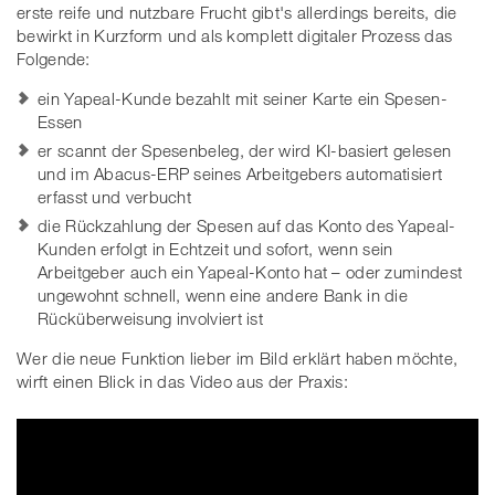
erste reife und nutzbare Frucht gibt's allerdings bereits, die
bewirkt in Kurzform und als komplett digitaler Prozess das
Folgende:
ein Yapeal-Kunde bezahlt mit seiner Karte ein Spesen-
Essen
er scannt der Spesenbeleg, der wird KI-basiert gelesen
und im Abacus-ERP seines Arbeitgebers automatisiert
erfasst und verbucht
die Rückzahlung der Spesen auf das Konto des Yapeal-
Kunden erfolgt in Echtzeit und sofort, wenn sein
Arbeitgeber auch ein Yapeal-Konto hat – oder zumindest
ungewohnt schnell, wenn eine andere Bank in die
Rücküberweisung involviert ist
Wer die neue Funktion lieber im Bild erklärt haben möchte,
wirft einen Blick in das Video aus der Praxis: