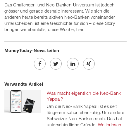
Das Challenger- und Neo-Banken-Universum ist jedoch
grösser und gerade deshalb interessant. Wie sich die
anderen heute bereits aktiven Neo-Banken voneinander
unterscheiden, ist eine Geschichte für sich – diese Story
bringen wir ebenfalls, diese Woche, hier.
MoneyToday-News teilen
Share
Twe
Share
Share
Verwandte Artikel
on
et
on
on
Was macht eigentlich die Neo-Bank
Facebook
on
linkedin
Xing
Yapeal?
Um die Neo-Bank Yapeal ist es seit
twitt
längerem schon eher ruhig. Um andere
Schweizer Neo-Banken auch. Das hat
er
unterschiedliche Gründe.
Weiterlesen