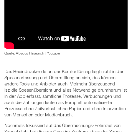
Quelle: Abacus Research | Youtube
Das Beeindruckende an der Komfortlösung liegt nicht in der
Spesenerfassung und Übermittlung an sich, das können
andere Tools und Anbieter auch. Vielmehr überzeugend
ist: die Spesenübersicht und alles Notwendige drumherum ist
in der App erfasst, sämtliche Prozesse, Verbuchungen und
auch die Zahlungen laufen als komplett automatisierte
Prozesse ohne Zeitverlust, ohne Papier und ohne Intervention
von Menschen oder Medienbruch.
Nochmals fokussiert auf das Überraschungs-Potenzial von
Yapeal steht bei diesem Case im Zentrum, dass der Yapeal-