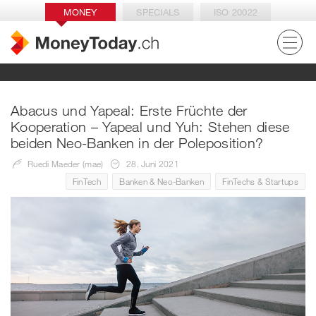
MONEY
SPECIALS
ISO 20022
Abacus und Yapeal: Erste Früchte der
Kooperation – Yapeal und Yuh: Stehen diese
beiden Neo-Banken in der Poleposition?
Ruedi Maeder (mae)
28. Juni 2021
FinTech
Banken & Neo-Banken
FinTechs & Startups