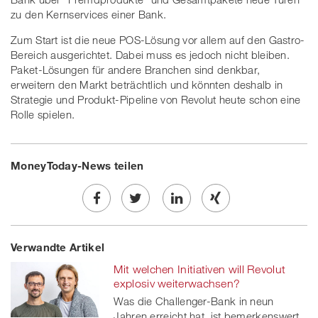
zu den Kernservices einer Bank.
Zum Start ist die neue POS-Lösung vor allem auf den Gastro-
Bereich ausgerichtet. Dabei muss es jedoch nicht bleiben.
Paket-Lösungen für andere Branchen sind denkbar,
erweitern den Markt beträchtlich und könnten deshalb in
Strategie und Produkt-Pipeline von Revolut heute schon eine
Rolle spielen.
MoneyToday-News teilen
Share
Twe
Share
Share
Verwandte Artikel
on
et
on
on
Mit welchen Initiativen will Revolut
Facebook
on
linkedin
Xing
explosiv weiterwachsen?
Was die Challenger-Bank in neun
twitt
Jahren erreicht hat, ist bemerkenswert.