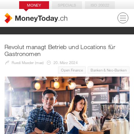
MONEY
SPECIALS
ISO 20022
Revolut managt Betrieb und Locations für
Gastronomen
Ruedi Maeder (mae)
20. März 2024
Open Finance
Banken & Neo-Banken