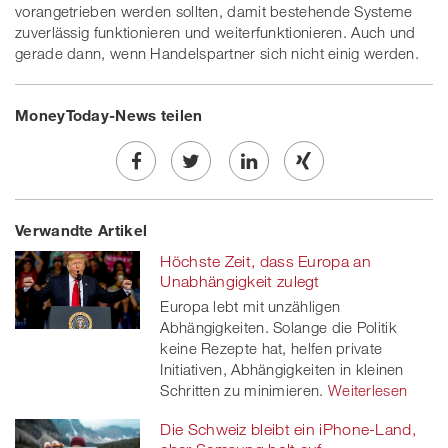
vorangetrieben werden sollten, damit bestehende Systeme
zuverlässig funktionieren und weiterfunktionieren. Auch und
gerade dann, wenn Handelspartner sich nicht einig werden.
MoneyToday-News teilen
Share
Twe
Share
Share
Verwandte Artikel
on
et
on
on
Höchste Zeit, dass Europa an
Facebook
on
linkedin
Xing
Unabhängigkeit zulegt
Europa lebt mit unzähligen
twitt
Abhängigkeiten. Solange die Politik
keine Rezepte hat, helfen private
er
Initiativen, Abhängigkeiten in kleinen
Schritten zu minimieren.
Weiterlesen
Die Schweiz bleibt ein iPhone-Land,