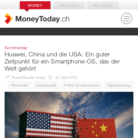
MONEY
SPECIALS
ISO 20022
Kommentar
Huawei, China und die USA: Ein guter
Zeitpunkt für ein Smartphone-OS, das der
Welt gehört
Ruedi Maeder (mae)
22. Mai 2019
Wirtschaft
Gesellschaft
Politik & Institutionen
Digitalisierung